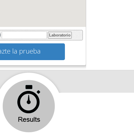
l
Laboratorio
zte la prueba