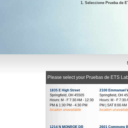
1. Seleccione Prueba de 
Please select your Pruebas de ETS Lab 
1835 E High Street
2100 Emmanuel 
Springfield, OH 45505
Springfield, OH 4
Hours:
M - F 7:30 AM - 12:30
Hours:
M - F 7:30 
PM & 1:30 PM - 4:30 PM
PM | SAT 8:00 AM 
location unavailable
location unavailab
1214 N MONROE DR
2601 Commons B