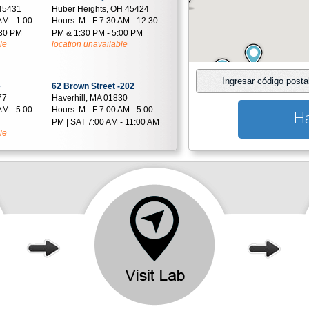
 45431
Huber Heights, OH 45424
AM - 1:00
Hours:
M - F 7:30 AM - 12:30
:30 PM
PM & 1:30 PM - 5:00 PM
le
location unavailable
Ingresar código posta
e
62 Brown Street -202
77
Haverhill, MA 01830
AM - 5:00
Hours:
M - F 7:00 AM - 5:00
Ha
PM | SAT 7:00 AM - 11:00 AM
le
oad
1 Elizabeth Pl
Dayton, OH 45417
29
Hours:
M - F 8:00 AM - 12:00
AM - 5:00
PM & 1:00 PM - 5:00 PM
location unavailable
- 12:00 PM
le
 Drive
1850 W Main St
Troy, OH 45373
29
Hours:
M - F 7:30 AM - 5:00
AM - 12:30
PM
location unavailable
:30 PM