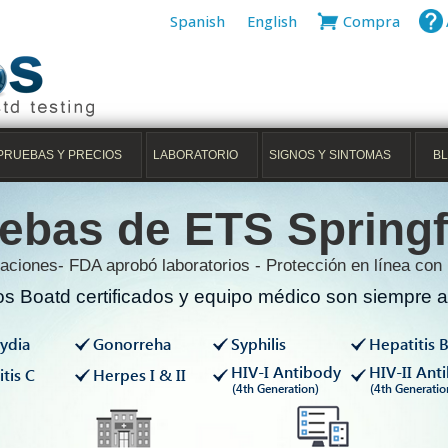
Spanish
English
Compra
PRUEBAS Y PRECIOS
LABORATORIO
SIGNOS Y SINTOMAS
B
ebas de ETS Springf
aciones- FDA aprobó laboratorios - Protección en línea con
s Boatd certificados y equipo médico son siempre av
ydia
Gonorreha
Syphilis
Hepatitis 
HIV-I Antibody
HIV-II Ant
tis C
Herpes I & II
(4th Generation)
(4th Generatio