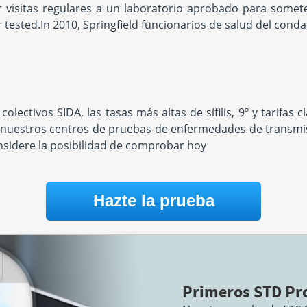
cer visitas regulares a un laboratorio aprobado para some
AM - 12:00
Westerville, OH 43082
Hours:
M - F 8:00 AM - 12:30
 tested.In 2010, Springfield funcionarios de salud del cond
:30 PM
le
PM & 1:00 PM - 4:30 PM |
SAT 8:00 AM - 12:00 PM
location unavailable
lectivos SIDA, las tasas más altas de sífilis, 9º y tarifas
nuestros centros de pruebas de enfermedades de transmisi
onsidere la posibilidad de comprobar hoy
Hazte la prueba
Primeros STD Pro