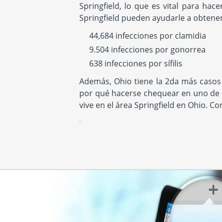
Springfield, lo que es vital para ha
Dublin, OH 43017
Hours:
M - F 7:00 
Hours:
M - F 8:00 AM - 4:30
Springfield pueden ayudarle a obtener
PM & 1:30 PM - 3
location unavailab
PM | SAT 9:00 AM - 12:00 PM
location unavailable
44,684 infecciones por clamidia
9.504 infecciones por gonorrea
638 infecciones por sífilis
7608 Cox Ln
West Chester, OH 45069
Además, Ohio tiene la 2da más casos co
Hours:
M - F 7:00 AM - 11:30
AM & 12:30 PM - 4:00 PM
por qué hacerse chequear en uno de 
location unavailable
vive en el área Springfield en Ohio. C
.