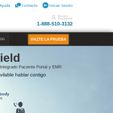
Ayuda
Contacto
Iniciar Sesión
1-888-510-3132
LOG
HAZTE LA PRUEBA
ield
 Integrado Paciente Portal y EMR
ilable hablar contigo
B
ibody
n)