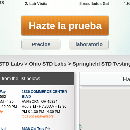
ETS
2. Lab Visita
3.resultados Get
4.H
Hazte la prueba
Precios
laboratorio
STD Labs
>
Ohio STD Labs
>
Springfield STD Testin
Ha
from the list below:
Way
1836 COMMERCE CENTER
5502
BLVD
AM - 4:30
FAIRBORN, OH 45324
Hours:
M - F 7:30 AM - 12:30
- 12:00 PM
le
PM & 1:30 PM - 4:30 PM
location unavailable
lvd
8638 Old Troy Pike