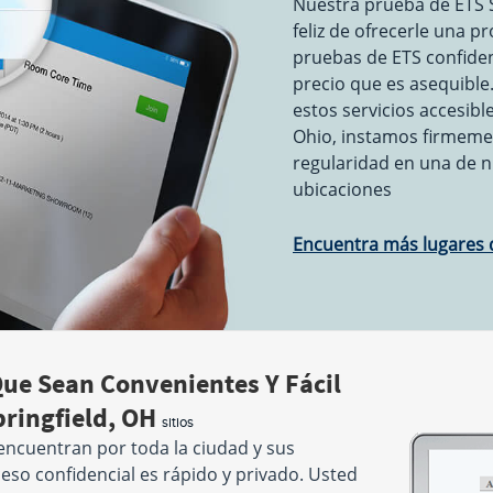
Nuestra prueba de ETS S
feliz de ofrecerle una p
pruebas de ETS confiden
precio que es asequibl
estos servicios accesibl
Ohio, instamos firmeme
regularidad en una de n
ubicaciones
Encuentra más lugares d
ue Sean Convenientes Y Fácil
pringfield, OH
sitios
encuentran por toda la ciudad y sus
so confidencial es rápido y privado. Usted