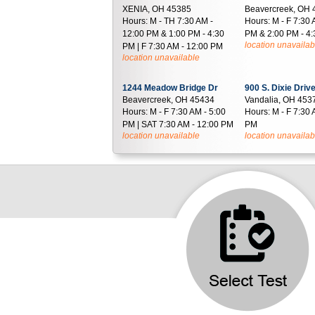
XENIA, OH 45385
Beavercreek, OH
Hours:
M - TH 7:30 AM -
Hours:
M - F 7:30 
12:00 PM & 1:00 PM - 4:30
PM & 2:00 PM - 4
location unavailab
PM | F 7:30 AM - 12:00 PM
location unavailable
1244 Meadow Bridge Dr
900 S. Dixie Driv
Beavercreek, OH 45434
Vandalia, OH 453
Hours:
M - F 7:30 AM - 5:00
Hours:
M - F 7:30 
PM | SAT 7:30 AM - 12:00 PM
PM
location unavailable
location unavailab
122 WYOMING ST
1525 E. Stroop R
DAYTON, OH 45409
Suite 101
Hours:
M - TH 8:30 AM - 5:00
Kettering, OH 454
Hours:
M - F 7:30 
PM | F 8:30 AM - 4:00 PM
location unavailable
PM | SAT 7:30 AM 
location unavailab
725 University Boulevard
540 Lincoln Park
Dayton, OH 45435
Suite 170
Hours:
M - F 7:30 AM - 12:30
Kettering, OH 454
Hours:
M - F 7:30 
PM & 1:30 PM - 4:30 PM
location unavailable
PM & 1:30 PM - 4