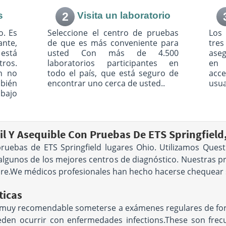
le
s
2
Visita un laboratorio
y Drive
1 Wyoming Street Berry
o. Es
5459
Building 1st Floor
Seleccione el centro de pruebas
Los
 AM - 11:45
DAYTON, OH 45409
ante,
de que es más conveniente para
tre
Hours:
M - F 6:00 AM - 6:00
está
usted Con más de 4.500
ase
le
PM | SAT 6:00 AM - 12:30 PM
ros.
laboratorios participantes en
en 
location unavailable
n no
todo el país, que está seguro de
acc
mbién
encontrar uno cerca de usted..
usua
304 W HIGH ST
bajo
5322
Suite B
AM - 5:00
PIQUA, OH 45356
Hours:
M - F 7:00 AM - 12:30
le
PM & 1:30 PM - 4:00 PM
location unavailable
l Y Asequible Con Pruebas De ETS Springfield
ebas de ETS Springfield lugares Ohio. Utilizamos Quest
50 Old Village Rd
 algunos de los mejores centros de diagnóstico. Nuestras p
Suite 101
5066
Columbus, OH 43228
re.We médicos profesionales han hecho hacerse chequear se
AM - 12:30
Hours:
M - F 8:30 AM - 12:30
:30 PM
PM & 1:00 PM - 4:30 PM
ticas
le
location unavailable
 es muy recomendable someterse a exámenes regulares de for
484 County Line Rd W
eden ocurrir con enfermedades infections.These son frec
45042
Suite 210