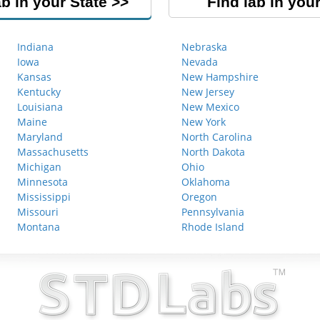
ab in your State
Find lab in your
Indiana
Nebraska
Iowa
Nevada
Kansas
New Hampshire
Kentucky
New Jersey
Louisiana
New Mexico
Maine
New York
Maryland
North Carolina
Massachusetts
North Dakota
Michigan
Ohio
Minnesota
Oklahoma
Mississippi
Oregon
Missouri
Pennsylvania
Montana
Rhode Island