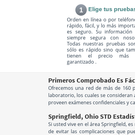
location unavailab
1
Elige tus prueba
2350 Miami Valley Drive
2300 Miami Valle
Centerville, OH 45459
Orden en línea o por teléfon
Centerville, OH 4
Hours:
M - F 8:00 AM - 12:00
Hours:
M - F 12:00
rápido, fácil, y lo más import
PM & 1:00 PM - 5:00 PM
PM
es seguro. Su información 
location unavailable
location unavailab
siempre segura con nosot
Todas nuestras pruebas so
sólo es rápido sino que ta
2308 Sandridge Dr
5 W Wenger Rd
tienen el precio más 
Moraine, OH 45439
Englewood, OH 4
garantizado .
Hours:
M - F 7:00 AM - 12:00
Hours:
M - F 7:30 
PM
PM
location unavailable
location unavailab
Primeros Comprobado Es Fáci
Ofrecemos una red de más de 160 pru
7707 Paragon Road
630 N Main St
laboratorio, los cuales se consideran
Centerville, OH 45459
Suite 110
Hours:
M - F 7:30 AM - 5:00
Springboro, OH 4
proveen exámenes confidenciales y ca
Hours:
M - F 7:30 
PM
location unavailable
PM & 1:30 PM - 4
Springfield, Ohio STD Estadís
location unavailab
Si usted vive en el área Springfield,
5130 Bradenton Ave
62 N Breiel Blvd
de evitar las complicaciones que pu
Suite C
Middletown, OH 