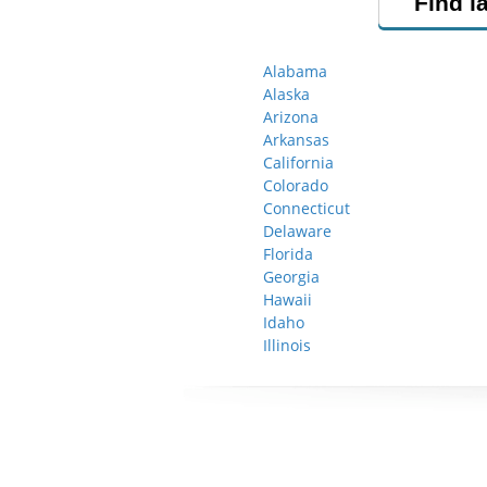
Find l
Alabama
Alaska
Arizona
Arkansas
California
Colorado
Connecticut
Delaware
Florida
Georgia
Hawaii
Idaho
Illinois