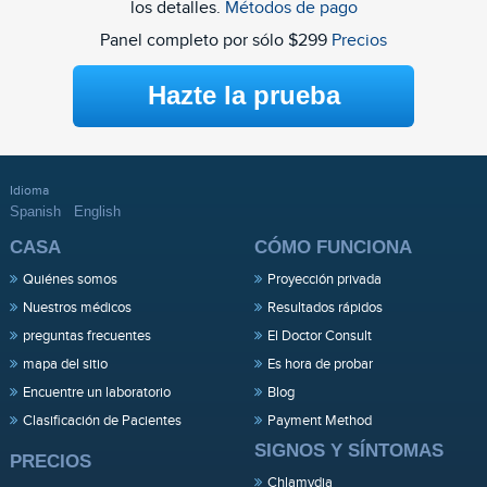
los detalles.
Métodos de pago
Panel completo por sólo $299
Precios
Hazte la prueba
Idioma
Spanish
English
CASA
CÓMO FUNCIONA
Quiénes somos
Proyección privada
Nuestros médicos
Resultados rápidos
preguntas frecuentes
El Doctor Consult
mapa del sitio
Es hora de probar
Encuentre un laboratorio
Blog
Clasificación de Pacientes
Payment Method
SIGNOS Y SÍNTOMAS
PRECIOS
Chlamydia