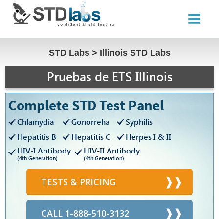
STD Labs
>
Illinois STD Labs
Pruebas de ETS Illinois
Complete STD Test Panel
Chlamydia
Gonorreha
Syphilis
Hepatitis B
Hepatitis C
Herpes I & II
HIV-I Antibody
HIV-II Antibody
(4th Generation)
(4th Generation)
TESTS & PRICING
CALL 1-888-510-3132