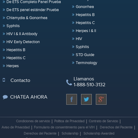
De ETS Completo Panel Prueba
Gonorrhea
De ETS panel estándar Prueba
Hepatitis B
Chlamydia & Gonorrhea
Hepatitis C
Syphilis
Herpes l & ll
HIV I & II Antibody
HIV
HIV Early Detection
Syphilis
Hepatitis B
STD Guide
Hepatitis C
Terminology
Herpes
Llamanos
Contacto
1-888-510-3132
CHATEA AHORA
Condiciones de servicio
Política de Privacidad
Contrato de Servicio
Aviso de Privacidad
Formulario de consentimiento para el VIH
Derechos del Paciente
Derechos del Paciente
Scholarship
Scholarship Awarded