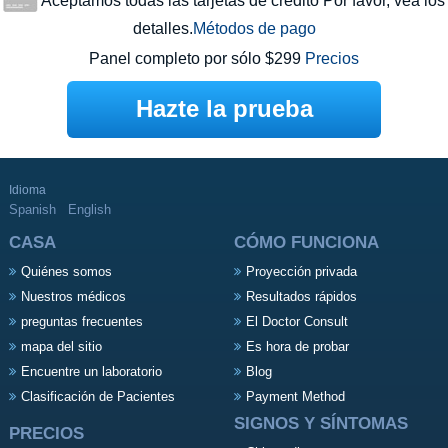
Aceptamos todas las tarjetas de crédito Por favor, vea los
detalles.
Métodos de pago
Panel completo por sólo $299
Precios
Hazte la prueba
Idioma
Spanish
English
CASA
CÓMO FUNCIONA
Quiénes somos
Proyección privada
Nuestros médicos
Resultados rápidos
preguntas frecuentes
El Doctor Consult
mapa del sitio
Es hora de probar
Encuentre un laboratorio
Blog
Clasificación de Pacientes
Payment Method
SIGNOS Y SÍNTOMAS
PRECIOS