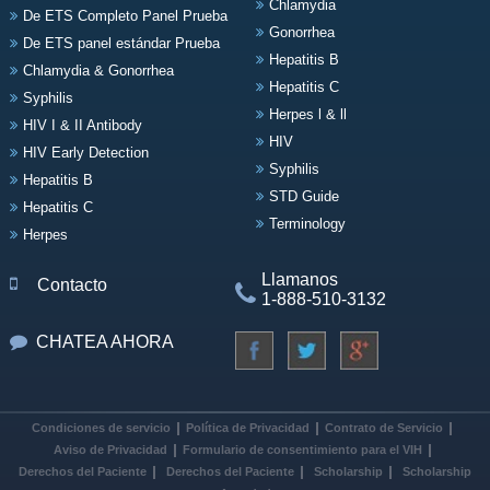
Chlamydia
De ETS Completo Panel Prueba
Gonorrhea
De ETS panel estándar Prueba
Hepatitis B
Chlamydia & Gonorrhea
Hepatitis C
Syphilis
Herpes l & ll
HIV I & II Antibody
HIV
HIV Early Detection
Syphilis
Hepatitis B
STD Guide
Hepatitis C
Terminology
Herpes
Llamanos
Contacto
1-888-510-3132
CHATEA AHORA
Condiciones de servicio
Política de Privacidad
Contrato de Servicio
Aviso de Privacidad
Formulario de consentimiento para el VIH
Derechos del Paciente
Derechos del Paciente
Scholarship
Scholarship