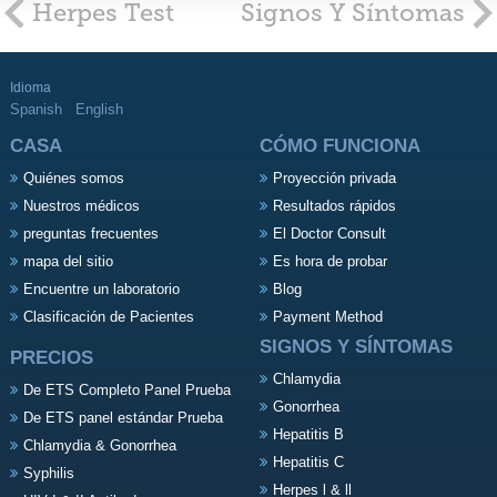
Herpes Test
Signos Y Síntomas
Idioma
Spanish
English
CASA
CÓMO FUNCIONA
Quiénes somos
Proyección privada
Nuestros médicos
Resultados rápidos
preguntas frecuentes
El Doctor Consult
mapa del sitio
Es hora de probar
Encuentre un laboratorio
Blog
Clasificación de Pacientes
Payment Method
SIGNOS Y SÍNTOMAS
PRECIOS
Chlamydia
De ETS Completo Panel Prueba
Gonorrhea
De ETS panel estándar Prueba
Hepatitis B
Chlamydia & Gonorrhea
Hepatitis C
Syphilis
Herpes l & ll