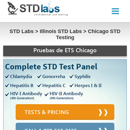
STD Labs
>
Illinois STD Labs
>
Chicago STD
Testing
Pruebas de ETS Chicago
Complete STD Test Panel
Chlamydia
Gonorreha
Syphilis
Hepatitis B
Hepatitis C
Herpes I & II
HIV-I Antibody
HIV-II Antibody
(4th Generation)
(4th Generation)
TESTS & PRICING