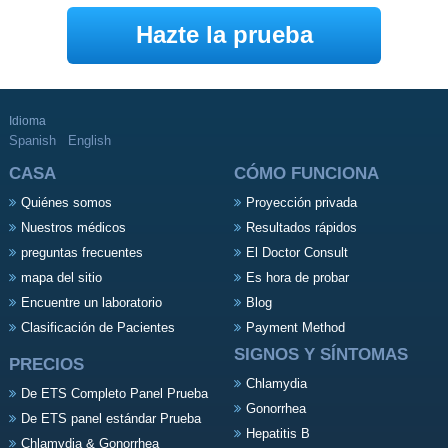
Hazte la prueba
Idioma
Spanish
English
CASA
CÓMO FUNCIONA
Quiénes somos
Proyección privada
Nuestros médicos
Resultados rápidos
preguntas frecuentes
El Doctor Consult
mapa del sitio
Es hora de probar
Encuentre un laboratorio
Blog
Clasificación de Pacientes
Payment Method
SIGNOS Y SÍNTOMAS
PRECIOS
Chlamydia
De ETS Completo Panel Prueba
Gonorrhea
De ETS panel estándar Prueba
Hepatitis B
Chlamydia & Gonorrhea