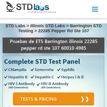
STD Labs
>
Illinois STD Labs
>
Barrington STD
Testing
>
22285 Pepper Rd Ste 107
Pruebas de ETS Barrington illinois 22285
pepper rd ste 107 60010 4985
Complete STD Test Panel
Chlamydia
Gonorreha
Syphilis
Hepatitis B
Hepatitis C
Herpes I & II
HIV-I Antibody
HIV-II Antibody
(4th Generation)
(4th Generation)
TESTS & PRICING