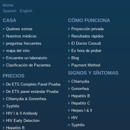
Idioma
Spanish
English
CASA
CÓMO FUNCIONA
Quiénes somos
Proyección privada
Nuestros médicos
Resultados rápidos
preguntas frecuentes
El Doctor Consult
mapa del sitio
Es hora de probar
Encuentre un laboratorio
Blog
Clasificación de Pacientes
Payment Method
SIGNOS Y SÍNTOMAS
PRECIOS
Chlamydia
De ETS Completo Panel Prueba
Gonorrhea
De ETS panel estándar Prueba
Hepatitis B
Chlamydia & Gonorrhea
Hepatitis C
Syphilis
Herpes l & ll
HIV I & II Antibody
HIV
HIV Early Detection
Syphilis
Hepatitis B