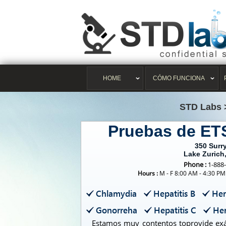
HOME
CÓMO FUNCIONA
STD Labs
Pruebas de ET
350 Surr
Lake Zurich,
Phone :
1-888
Hours :
M - F 8:00 AM - 4:30 PM
Chlamydia
Hepatitis B
Her
Gonorreha
Hepatitis C
Her
Estamos muy contentos toprovide exá