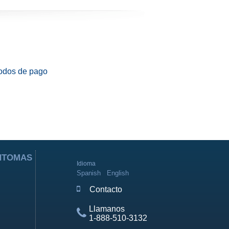
odos de pago
ÍNTOMAS
Idioma
Spanish
English
Contacto
Llamanos
1-888-510-3132