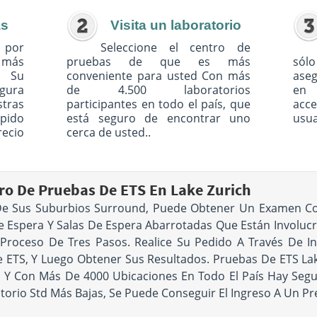
as
Visita un laboratorio
 por
Seleccione el centro de
o más
pruebas de que es más
sólo
. Su
conveniente para usted Con más
ase
egura
de 4.500 laboratorios
en 
tras
participantes en todo el país, que
acc
pido
está seguro de encontrar uno
usua
recio
cerca de usted..
o De Pruebas De ETS En Lake Zurich
 De Sus Suburbios Surround, Puede Obtener Un Examen Co
 Espera Y Salas De Espera Abarrotadas Que Están Involucra
 Proceso De Tres Pasos. Realice Su Pedido A Través De In
ETS, Y Luego Obtener Sus Resultados. Pruebas De ETS Lake
a, Y Con Más De 4000 Ubicaciones En Todo El País Hay Se
torio Std Más Bajas, Se Puede Conseguir El Ingreso A Un Pr