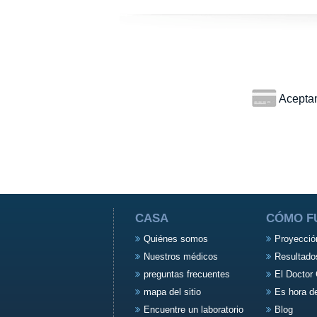
Aceptamo
CASA
CÓMO F
Quiénes somos
Proyecció
Nuestros médicos
Resultado
preguntas frecuentes
El Doctor 
mapa del sitio
Es hora d
Encuentre un laboratorio
Blog