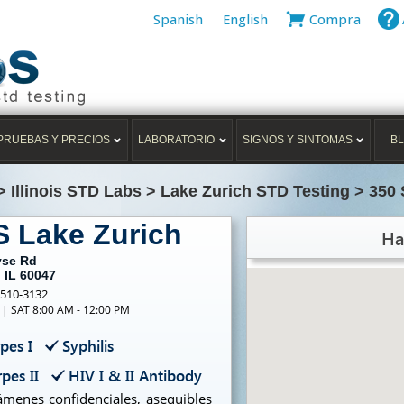
Spanish
English
Compra
PRUEBAS Y PRECIOS
LABORATORIO
SIGNOS Y SINTOMAS
B
>
Illinois STD Labs
>
Lake Zurich STD Testing
>
350 
S Lake Zurich
Ha
yse Rd
 IL 60047
-510-3132
 | SAT 8:00 AM - 12:00 PM
pes I
Syphilis
pes II
HIV I & II Antibody
menes confidenciales, asequibles