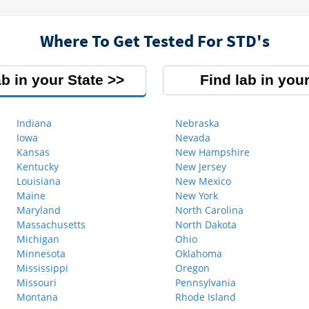
Where To Get Tested For STD's
ab in your State
Find lab in your
Indiana
Nebraska
Iowa
Nevada
Kansas
New Hampshire
Kentucky
New Jersey
Louisiana
New Mexico
Maine
New York
Maryland
North Carolina
Massachusetts
North Dakota
Michigan
Ohio
Minnesota
Oklahoma
Mississippi
Oregon
Missouri
Pennsylvania
Montana
Rhode Island