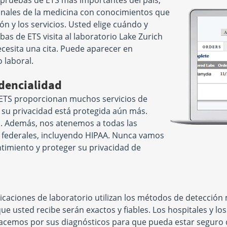
 pruebas de ETS más importantes del país,
onales de la medicina con conocimientos que
n y los servicios. Usted elige cuándo y
as de ETS visita al laboratorio Lake Zurich
cesita una cita. Puede aparecer en
 laboral.
dencialidad
 ETS proporcionan muchos servicios de
e su privacidad está protegida aún más.
ra. Además, nos atenemos a todas las
y federales, incluyendo HIPAA. Nunca vamos
ntimiento y proteger su privacidad de
caciones de laboratorio utilizan los métodos de detección
que usted recibe serán exactos y fiables. Los hospitales y lo
hacemos por sus diagnósticos para que pueda estar seguro