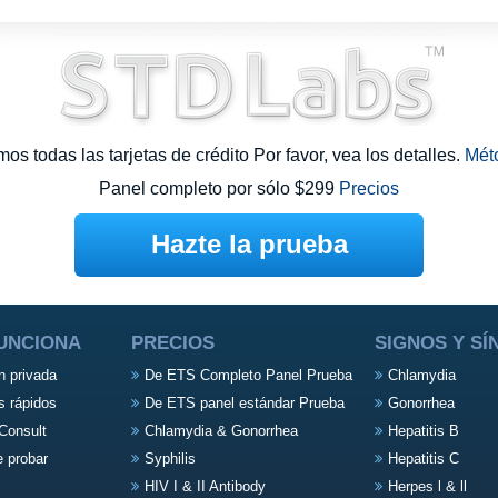
s todas las tarjetas de crédito Por favor, vea los detalles.
Mét
Panel completo por sólo $299
Precios
Hazte la prueba
UNCIONA
PRECIOS
SIGNOS Y S
n privada
De ETS Completo Panel Prueba
Chlamydia
s rápidos
De ETS panel estándar Prueba
Gonorrhea
Consult
Chlamydia & Gonorrhea
Hepatitis B
e probar
Syphilis
Hepatitis C
HIV I & II Antibody
Herpes l & ll