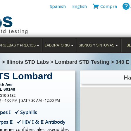
Spanish
English
Compra
PRUEBAS Y PRECIOS
LABORATORIO
SIGNOS Y SINTOMAS
B
s
>
Illinois STD Labs
>
Lombard STD Testing
>
340 E
ETS Lombard
Ha
rth Ave
IL 60148
-510-3132
M - 4:00 PM | SAT 7:30 AM - 12:00 PM
pes I
Syphilis
pes II
HIV I & II Antibody
menes confidenciales, asequibles