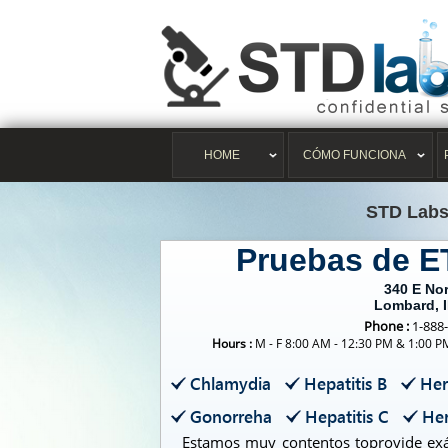
HOME
CÓMO FUNCIONA
STD Lab
Pruebas de 
340 E No
Lombard, 
Phone :
1-888
Hours :
M - F 8:00 AM - 12:30 PM & 1:00 P
Chlamydia
Hepatitis B
Her
Gonorreha
Hepatitis C
Her
Estamos muy contentos toprovide exá