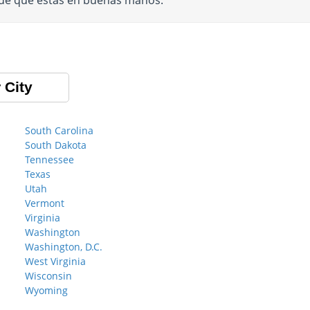
 de que estás en buenas manos.
 City
South Carolina
South Dakota
Tennessee
Texas
Utah
Vermont
Virginia
Washington
Washington, D.C.
West Virginia
Wisconsin
Wyoming