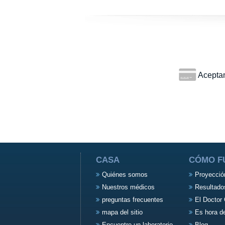
Aceptamo
CASA
CÓMO F
Quiénes somos
Proyecció
Nuestros médicos
Resultado
preguntas frecuentes
El Doctor 
mapa del sitio
Es hora d
Encuentre un laboratorio
Blog