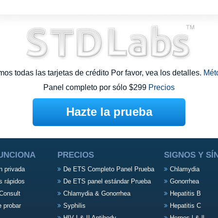
s todas las tarjetas de crédito Por favor, vea los detalles.
Mét
Panel completo por sólo $299
Precios
Hazte la prueba
UNCIONA
PRECIOS
SIGNOS Y S
n privada
De ETS Completo Panel Prueba
Chlamydia
s rápidos
De ETS panel estándar Prueba
Gonorrhea
Consult
Chlamydia & Gonorrhea
Hepatitis B
e probar
Syphilis
Hepatitis C
HIV I & II Antibody
Herpes l & ll