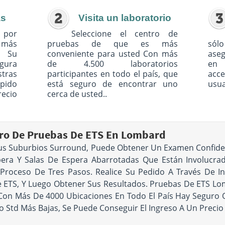
as
Visita un laboratorio
 por
Seleccione el centro de
o más
pruebas de que es más
sólo
. Su
conveniente para usted Con más
ase
egura
de 4.500 laboratorios
en 
tras
participantes en todo el país, que
acc
pido
está seguro de encontrar uno
usua
recio
cerca de usted..
o De Pruebas De ETS En Lombard
us Suburbios Surround, Puede Obtener Un Examen Confide
era Y Salas De Espera Abarrotadas Que Están Involucrado
 Proceso De Tres Pasos. Realice Su Pedido A Través De In
ETS, Y Luego Obtener Sus Resultados. Pruebas De ETS Lomb
Y Con Más De 4000 Ubicaciones En Todo El País Hay Seguro
o Std Más Bajas, Se Puede Conseguir El Ingreso A Un Precio