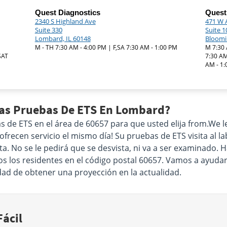
Quest Diagnostics
Quest
2340 S Highland Ave
471 W 
Suite 330
Suite 1
Lombard, IL 60148
Bloomi
M - TH 7:30 AM - 4:00 PM | F,SA 7:30 AM - 1:00 PM
M 7:30 
SAT
7:30 AM
AM - 1
Las Pruebas De ETS En Lombard?
e ETS en el área de 60657 para que usted elija from.We le 
recen servicio el mismo día! Su pruebas de ETS visita al lab
ta. No se le pedirá que se desvista, ni va a ser examinado
os los residentes en el código postal 60657. Vamos a ayudarl
idad de obtener una proyección en la actualidad.
ácil