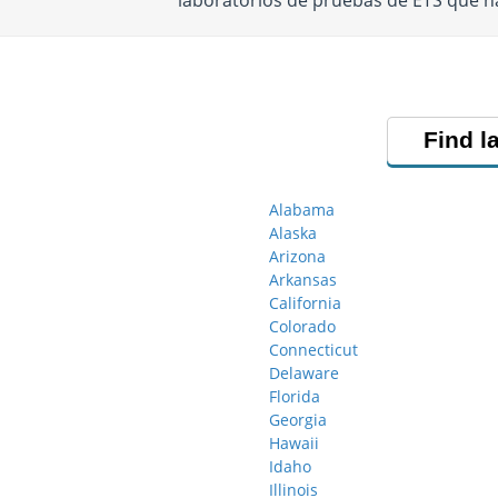
laboratorios de pruebas de ETS que 
Find l
Alabama
Alaska
Arizona
Arkansas
California
Colorado
Connecticut
Delaware
Florida
Georgia
Hawaii
Idaho
Illinois