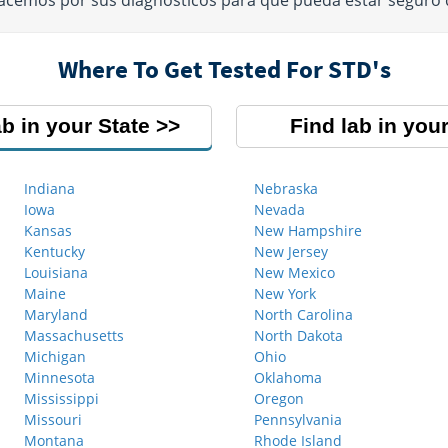
hacemos por sus diagnósticos para que pueda estar seguro
Where To Get Tested For STD's
ab in your State
Find lab in your
Indiana
Nebraska
Iowa
Nevada
Kansas
New Hampshire
Kentucky
New Jersey
Louisiana
New Mexico
Maine
New York
Maryland
North Carolina
Massachusetts
North Dakota
Michigan
Ohio
Minnesota
Oklahoma
Mississippi
Oregon
Missouri
Pennsylvania
Montana
Rhode Island