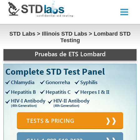
STD Labs
>
Illinois STD Labs
>
Lombard STD
Testing
Pruebas de ETS Lombard
Complete STD Test Panel
Chlamydia
Gonorreha
Syphilis
Hepatitis B
Hepatitis C
Herpes I & II
HIV-I Antibody
HIV-II Antibody
(4th Generation)
(4th Generation)
TESTS & PRICING