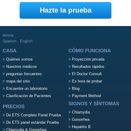
Hazte la prueba
Idioma
Spanish
English
CASA
CÓMO FUNCIONA
Quiénes somos
Proyección privada
Nuestros médicos
Resultados rápidos
preguntas frecuentes
El Doctor Consult
mapa del sitio
Es hora de probar
Encuentre un laboratorio
Blog
Clasificación de Pacientes
Payment Method
SIGNOS Y SÍNTOMAS
PRECIOS
Chlamydia
De ETS Completo Panel Prueba
Gonorrhea
De ETS panel estándar Prueba
Hepatitis B
Chlamydia & Gonorrhea