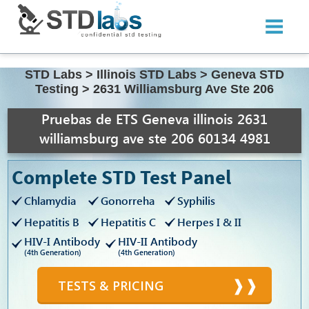
STD Labs
>
Illinois STD Labs
>
Geneva STD
Testing
>
2631 Williamsburg Ave Ste 206
Pruebas de ETS Geneva illinois 2631
williamsburg ave ste 206 60134 4981
Complete STD Test Panel
Chlamydia
Gonorreha
Syphilis
Hepatitis B
Hepatitis C
Herpes I & II
HIV-I Antibody
HIV-II Antibody
(4th Generation)
(4th Generation)
TESTS & PRICING