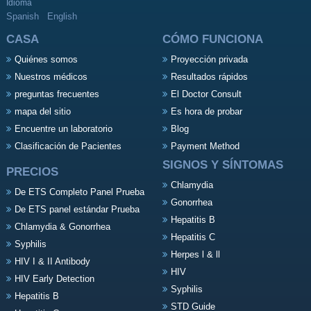
Idioma
Spanish
English
CASA
CÓMO FUNCIONA
Quiénes somos
Proyección privada
Nuestros médicos
Resultados rápidos
preguntas frecuentes
El Doctor Consult
mapa del sitio
Es hora de probar
Encuentre un laboratorio
Blog
Clasificación de Pacientes
Payment Method
SIGNOS Y SÍNTOMAS
PRECIOS
Chlamydia
De ETS Completo Panel Prueba
Gonorrhea
De ETS panel estándar Prueba
Hepatitis B
Chlamydia & Gonorrhea
Hepatitis C
Syphilis
Herpes l & ll
HIV I & II Antibody
HIV
HIV Early Detection
Syphilis
Hepatitis B
STD Guide