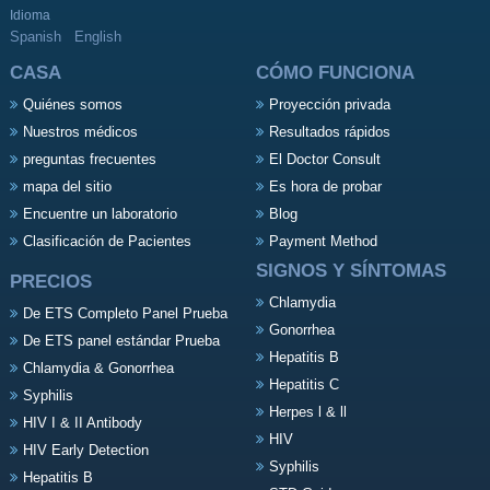
Idioma
Spanish
English
CASA
CÓMO FUNCIONA
Quiénes somos
Proyección privada
Nuestros médicos
Resultados rápidos
preguntas frecuentes
El Doctor Consult
mapa del sitio
Es hora de probar
Encuentre un laboratorio
Blog
Clasificación de Pacientes
Payment Method
SIGNOS Y SÍNTOMAS
PRECIOS
Chlamydia
De ETS Completo Panel Prueba
Gonorrhea
De ETS panel estándar Prueba
Hepatitis B
Chlamydia & Gonorrhea
Hepatitis C
Syphilis
Herpes l & ll
HIV I & II Antibody
HIV
HIV Early Detection
Syphilis
Hepatitis B