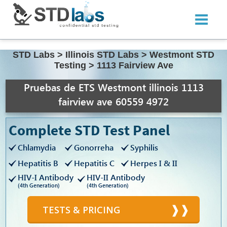
STD Labs
>
Illinois STD Labs
>
Westmont STD
Testing
>
1113 Fairview Ave
Pruebas de ETS Westmont illinois 1113
fairview ave 60559 4972
Complete STD Test Panel
Chlamydia
Gonorreha
Syphilis
Hepatitis B
Hepatitis C
Herpes I & II
HIV-I Antibody
HIV-II Antibody
(4th Generation)
(4th Generation)
TESTS & PRICING