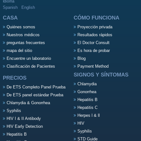
Idioma
Spanish
English
CASA
CÓMO FUNCIONA
Quiénes somos
Proyección privada
Nuestros médicos
Resultados rápidos
preguntas frecuentes
El Doctor Consult
mapa del sitio
Es hora de probar
Encuentre un laboratorio
Blog
Clasificación de Pacientes
Payment Method
SIGNOS Y SÍNTOMAS
PRECIOS
Chlamydia
De ETS Completo Panel Prueba
Gonorrhea
De ETS panel estándar Prueba
Hepatitis B
Chlamydia & Gonorrhea
Hepatitis C
Syphilis
Herpes l & ll
HIV I & II Antibody
HIV
HIV Early Detection
Syphilis
Hepatitis B
STD Guide