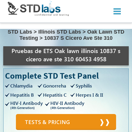
STD Labs
>
Illinois STD Labs
>
Oak Lawn STD
Testing
>
10837 S Cicero Ave Ste 310
Pruebas de ETS Oak lawn illinois 10837 s
cicero ave ste 310 60453 4958
Complete STD Test Panel
Chlamydia
Gonorreha
Syphilis
Hepatitis B
Hepatitis C
Herpes I & II
HIV-I Antibody
HIV-II Antibody
(4th Generation)
(4th Generation)
TESTS & PRICING