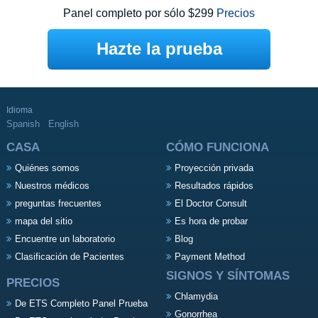
Panel completo por sólo $299
Precios
Hazte la prueba
Idioma
Spanish
English
CASA
CÓMO FUNCIONA
Quiénes somos
Proyección privada
Nuestros médicos
Resultados rápidos
preguntas frecuentes
El Doctor Consult
mapa del sitio
Es hora de probar
Encuentre un laboratorio
Blog
Clasificación de Pacientes
Payment Method
SIGNOS Y SÍNTOMAS
PRECIOS
Chlamydia
De ETS Completo Panel Prueba
Gonorrhea