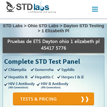
STD Labs
>
Ohio STD Labs
>
Dayton STD Testing
>
1 Elizabeth Pl
Pruebas de ETS Dayton ohio 1 elizabeth pl
45417 5776
Complete STD Test Panel
Chlamydia
Gonorreha
Syphilis
Hepatitis B
Hepatitis C
Herpes I & II
HIV-I Antibody
HIV-II Antibody
(4th Generation)
(4th Generation)
TESTS & PRICING