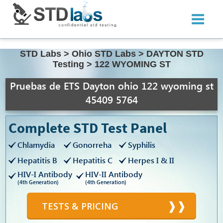
STD Labs
>
Ohio STD Labs
>
DAYTON STD
Testing
>
122 WYOMING ST
Pruebas de ETS Dayton ohio 122 wyoming st
45409 5764
Complete STD Test Panel
Chlamydia
Gonorreha
Syphilis
Hepatitis B
Hepatitis C
Herpes I & II
HIV-I Antibody
HIV-II Antibody
(4th Generation)
(4th Generation)
TESTS & PRICING