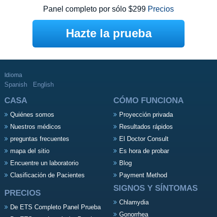
Panel completo por sólo $299
Precios
Hazte la prueba
Idioma
Spanish
English
CASA
CÓMO FUNCIONA
Quiénes somos
Proyección privada
Nuestros médicos
Resultados rápidos
preguntas frecuentes
El Doctor Consult
mapa del sitio
Es hora de probar
Encuentre un laboratorio
Blog
Clasificación de Pacientes
Payment Method
SIGNOS Y SÍNTOMAS
PRECIOS
Chlamydia
De ETS Completo Panel Prueba
Gonorrhea