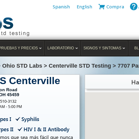
Spanish
English
Compra
PRUEBAS Y PRECIOS
LABORATORIO
SIGNOS Y SINTOMAS
B
>
Ohio STD Labs
>
Centerville STD Testing
>
7707 Pa
S Centerville
Ha
gon Road
 OH 45459
-510-3132
 AM - 5:00 PM
pes I
Syphilis
pes II
HIV I & II Antibody
cemos que sea más fácil que nunca