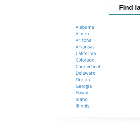
Find l
Alabama
Alaska
Arizona
Arkansas
California
Colorado
Connecticut
Delaware
Florida
Georgia
Hawaii
Idaho
Illinois