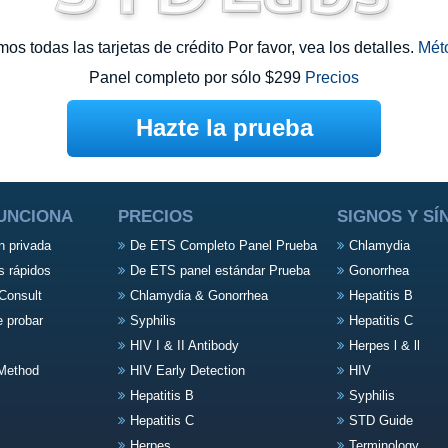
s todas las tarjetas de crédito Por favor, vea los detalles.
Mét
Panel completo por sólo $299
Precios
Hazte la prueba
UNCIONA
PRECIOS
SIGNOS Y S
n privada
De ETS Completo Panel Prueba
Chlamydia
s rápidos
De ETS panel estándar Prueba
Gonorrhea
Consult
Chlamydia & Gonorrhea
Hepatitis B
e probar
Syphilis
Hepatitis C
HIV I & II Antibody
Herpes l & ll
Method
HIV Early Detection
HIV
Hepatitis B
Syphilis
Hepatitis C
STD Guide
Herpes
Terminology