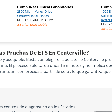
CompuNet Clinical Laboratories
Compu
2300 Miami Valley Drive
1525 E
Centerville, OH 45459
Suite 1
Ketter
M - F 12:00 AM - 11:45 PM
location unavailable
M - F 7
locatio
as Pruebas De ETS En Centerville?
o y asequible. Basta con elegir el laboratorio Centerville 
 orina. El proceso sólo tarda unos 15 minutos y no implica 
ntizan, con precios a partir de sólo , lo que garantiza qu
g
s centros de diagnóstico en los Estados