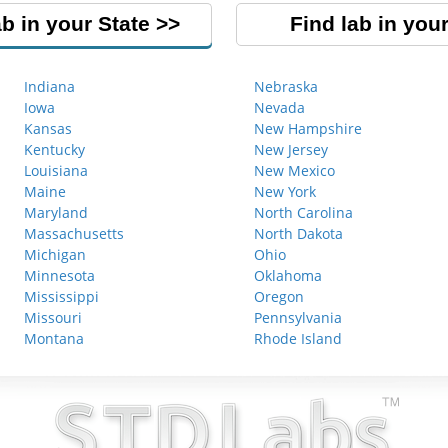
ab in your State
Find lab in your
Indiana
Nebraska
Iowa
Nevada
Kansas
New Hampshire
Kentucky
New Jersey
Louisiana
New Mexico
Maine
New York
Maryland
North Carolina
Massachusetts
North Dakota
Michigan
Ohio
Minnesota
Oklahoma
Mississippi
Oregon
Missouri
Pennsylvania
Montana
Rhode Island