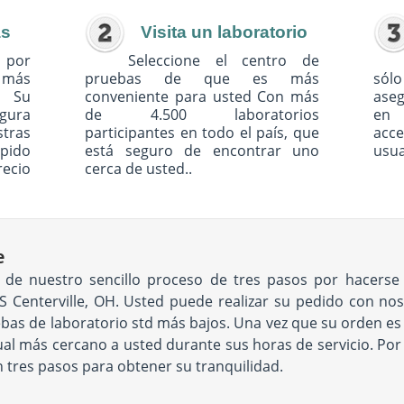
as
Visita un laboratorio
 por
Seleccione el centro de
o más
pruebas de que es más
sólo
. Su
conveniente para usted Con más
ase
egura
de 4.500 laboratorios
en 
tras
participantes en todo el país, que
acc
pido
está seguro de encontrar uno
usua
recio
cerca de usted..
e
ad de nuestro sencillo proceso de tres pasos por hacers
 Centerville, OH. Usted puede realizar su pedido con noso
bas de laboratorio std más bajos. Una vez que su orden es el
 más cercano a usted durante sus horas de servicio. Por ú
an tres pasos para obtener su tranquilidad.