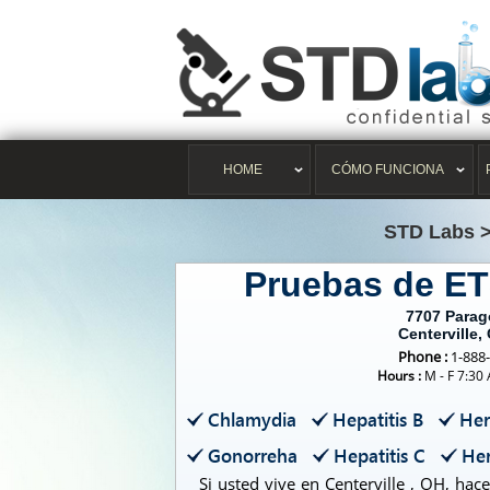
HOME
CÓMO FUNCIONA
STD Labs
Pruebas de ET
7707 Para
Centerville,
Phone :
1-888
Hours :
M - F 7:30
Chlamydia
Hepatitis B
Her
Gonorreha
Hepatitis C
Her
Si usted vive en Centerville , OH, ha