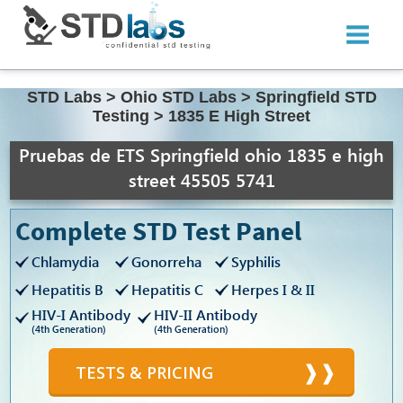
STD Labs
>
Ohio STD Labs
>
Springfield STD
Testing
>
1835 E High Street
Pruebas de ETS Springfield ohio 1835 e high
street 45505 5741
Complete STD Test Panel
Chlamydia
Gonorreha
Syphilis
Hepatitis B
Hepatitis C
Herpes I & II
HIV-I Antibody
HIV-II Antibody
(4th Generation)
(4th Generation)
TESTS & PRICING