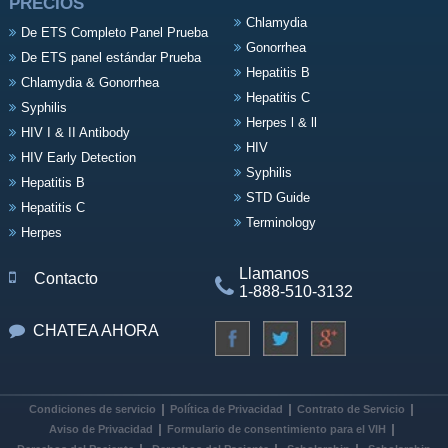
PRECIOS
Chlamydia
De ETS Completo Panel Prueba
Gonorrhea
De ETS panel estándar Prueba
Hepatitis B
Chlamydia & Gonorrhea
Hepatitis C
Syphilis
Herpes l & ll
HIV I & II Antibody
HIV
HIV Early Detection
Syphilis
Hepatitis B
STD Guide
Hepatitis C
Terminology
Herpes
Llamanos
Contacto
1-888-510-3132
CHATEA AHORA
Condiciones de servicio
Política de Privacidad
Contrato de Servicio
Aviso de Privacidad
Formulario de consentimiento para el VIH