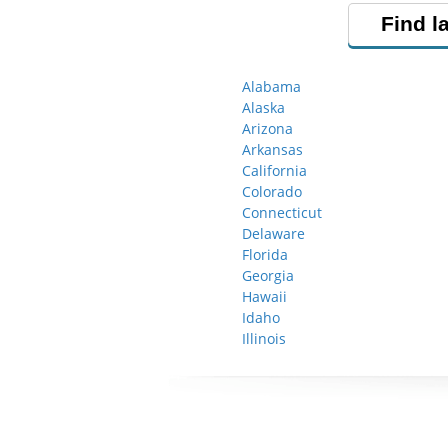
Find l
Alabama
Alaska
Arizona
Arkansas
California
Colorado
Connecticut
Delaware
Florida
Georgia
Hawaii
Idaho
Illinois