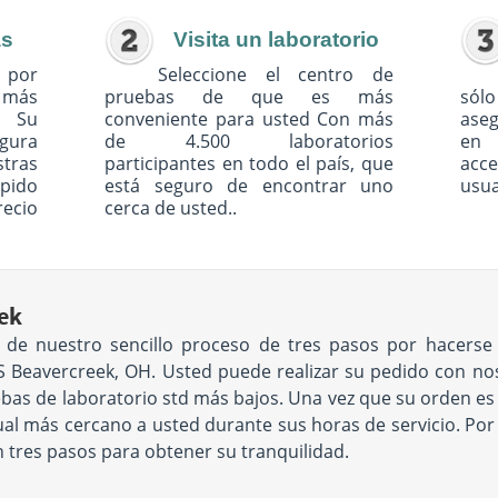
as
Visita un laboratorio
 por
Seleccione el centro de
o más
pruebas de que es más
sólo
. Su
conveniente para usted Con más
ase
egura
de 4.500 laboratorios
en 
tras
participantes en todo el país, que
acc
pido
está seguro de encontrar uno
usua
recio
cerca de usted..
ek
ad de nuestro sencillo proceso de tres pasos por hacers
 Beavercreek, OH. Usted puede realizar su pedido con noso
bas de laboratorio std más bajos. Una vez que su orden es el
 más cercano a usted durante sus horas de servicio. Por ú
an tres pasos para obtener su tranquilidad.