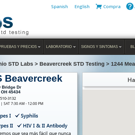
Spanish
English
Compra
PRUEBAS Y PRECIOS
LABORATORIO
SIGNOS Y SINTOMAS
B
hio STD Labs
>
Beavercreek STD Testing
>
1244 Mea
S Beavercreek
Ha
 Bridge Dr
, OH 45434
-510-3132
 | SAT 7:30 AM - 12:00 PM
pes I
Syphilis
pes II
HIV I & II Antibody
cemos que sea más fácil que nunca