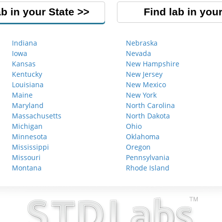
ab in your State
Find lab in your
Indiana
Nebraska
Iowa
Nevada
Kansas
New Hampshire
Kentucky
New Jersey
Louisiana
New Mexico
Maine
New York
Maryland
North Carolina
Massachusetts
North Dakota
Michigan
Ohio
Minnesota
Oklahoma
Mississippi
Oregon
Missouri
Pennsylvania
Montana
Rhode Island