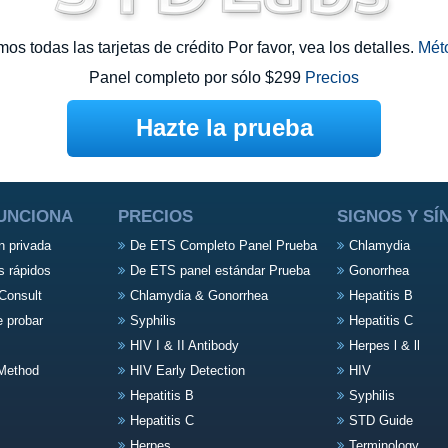
s todas las tarjetas de crédito Por favor, vea los detalles.
Mét
Panel completo por sólo $299
Precios
Hazte la prueba
UNCIONA
PRECIOS
SIGNOS Y S
n privada
De ETS Completo Panel Prueba
Chlamydia
s rápidos
De ETS panel estándar Prueba
Gonorrhea
Consult
Chlamydia & Gonorrhea
Hepatitis B
e probar
Syphilis
Hepatitis C
HIV I & II Antibody
Herpes l & ll
Method
HIV Early Detection
HIV
Hepatitis B
Syphilis
Hepatitis C
STD Guide
Herpes
Terminology