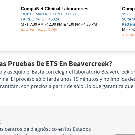
CompuNet Clinical Laboratories
Compu
1836 COMMERCE CENTER BLVD
1525 E
FAIRBORN, OH 45324
Suite 1
Ketter
M - F 7:30 AM - 12:30 PM & 1:30 PM - 4:30 PM
location unavailable
M - F 7
locatio
Las Pruebas De ETS En Beavercreek?
co y asequible. Basta con elegir el laboratorio Beavercreek
 orina. El proceso sólo tarda unos 15 minutos y no implica 
ntizan, con precios a partir de sólo , lo que garantiza qu
g
s centros de diagnóstico en los Estados