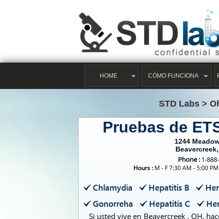
HOME
CÓMO FUNCIONA
STD Labs
>
O
Pruebas de ET
1244 Meadow
Beavercreek
Phone :
1-888
Hours :
M - F 7:30 AM - 5:00 PM
Chlamydia
Hepatitis B
Her
Gonorreha
Hepatitis C
Her
Si usted vive en Beavercreek , OH, ha