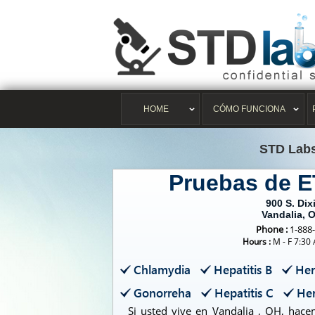
HOME
CÓMO FUNCIONA
STD Lab
Pruebas de E
900 S. Dix
Vandalia, 
Phone :
1-888
Hours :
M - F 7:30
Chlamydia
Hepatitis B
Her
Gonorreha
Hepatitis C
Her
Si usted vive en Vandalia , OH, hac