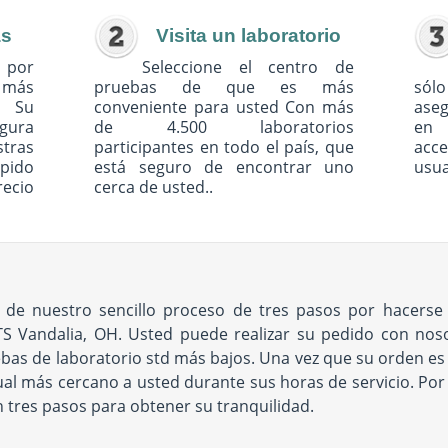
as
Visita un laboratorio
 por
Seleccione el centro de
o más
pruebas de que es más
sólo
. Su
conveniente para usted Con más
ase
egura
de 4.500 laboratorios
en 
tras
participantes en todo el país, que
acc
pido
está seguro de encontrar uno
usua
recio
cerca de usted..
ad de nuestro sencillo proceso de tres pasos por hacers
S Vandalia, OH. Usted puede realizar su pedido con nosot
bas de laboratorio std más bajos. Una vez que su orden es el
 más cercano a usted durante sus horas de servicio. Por ú
an tres pasos para obtener su tranquilidad.