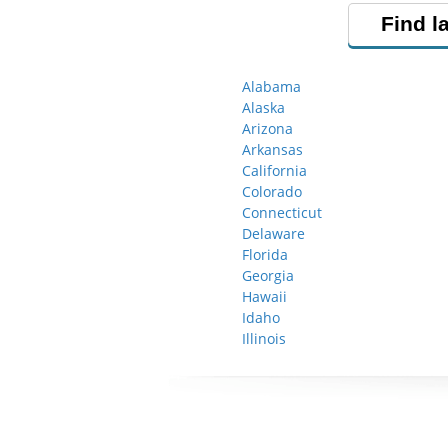
Find l
Alabama
Alaska
Arizona
Arkansas
California
Colorado
Connecticut
Delaware
Florida
Georgia
Hawaii
Idaho
Illinois