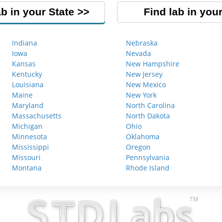
ab in your State
Find lab in your
Indiana
Nebraska
Iowa
Nevada
Kansas
New Hampshire
Kentucky
New Jersey
Louisiana
New Mexico
Maine
New York
Maryland
North Carolina
Massachusetts
North Dakota
Michigan
Ohio
Minnesota
Oklahoma
Mississippi
Oregon
Missouri
Pennsylvania
Montana
Rhode Island