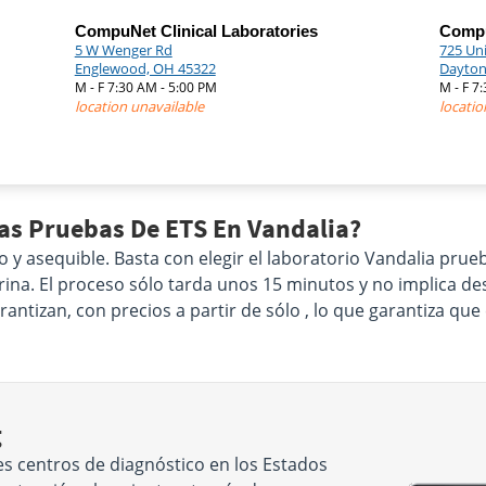
CompuNet Clinical Laboratories
Compu
5 W Wenger Rd
725 Un
Englewood, OH 45322
Dayton
M - F 7:30 AM - 5:00 PM
M - F 7
location unavailable
locatio
Las Pruebas De ETS En Vandalia?
co y asequible. Basta con elegir el laboratorio Vandalia pr
 orina. El proceso sólo tarda unos 15 minutos y no implica 
ntizan, con precios a partir de sólo , lo que garantiza qu
g
s centros de diagnóstico en los Estados