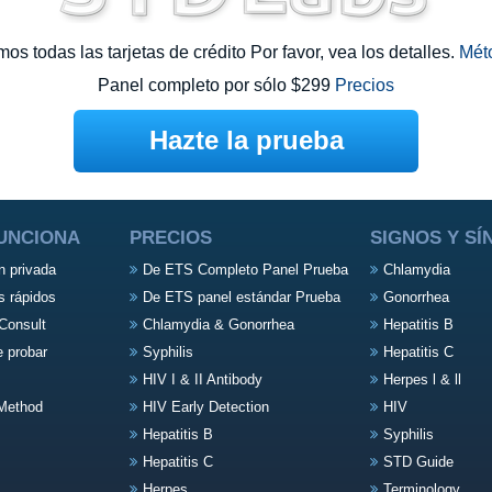
s todas las tarjetas de crédito Por favor, vea los detalles.
Mét
Panel completo por sólo $299
Precios
Hazte la prueba
UNCIONA
PRECIOS
SIGNOS Y S
n privada
De ETS Completo Panel Prueba
Chlamydia
s rápidos
De ETS panel estándar Prueba
Gonorrhea
Consult
Chlamydia & Gonorrhea
Hepatitis B
e probar
Syphilis
Hepatitis C
HIV I & II Antibody
Herpes l & ll
Method
HIV Early Detection
HIV
Hepatitis B
Syphilis
Hepatitis C
STD Guide
Herpes
Terminology