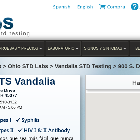
Spanish
English
Compra
PRUEBAS Y PRECIOS
LABORATORIO
SIGNOS Y SINTOMAS
B
s
>
Ohio STD Labs
>
Vandalia STD Testing
>
900 S. D
TS Vandalia
Ha
ie Drive
OH 45377
-510-3132
 AM - 5:00 PM
pes I
Syphilis
pes II
HIV I & II Antibody
emos que sea más fácil que nunca