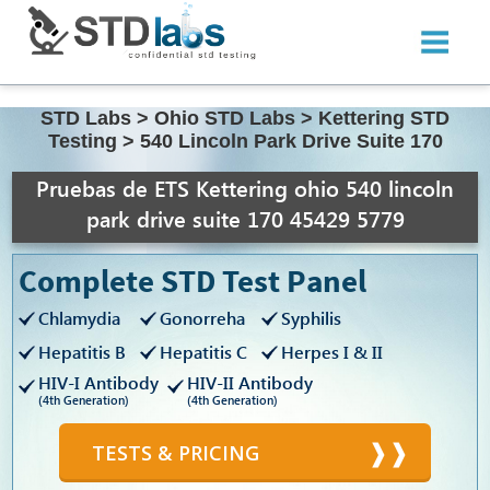
STD Labs
>
Ohio STD Labs
>
Kettering STD
Testing
>
540 Lincoln Park Drive Suite 170
Pruebas de ETS Kettering ohio 540 lincoln
park drive suite 170 45429 5779
Complete STD Test Panel
Chlamydia
Gonorreha
Syphilis
Hepatitis B
Hepatitis C
Herpes I & II
HIV-I Antibody
HIV-II Antibody
(4th Generation)
(4th Generation)
TESTS & PRICING