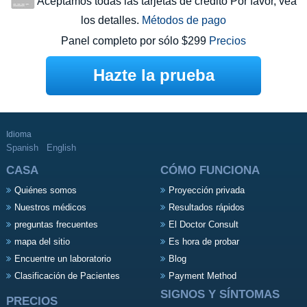
Aceptamos todas las tarjetas de crédito Por favor, vea
los detalles.
Métodos de pago
Panel completo por sólo $299
Precios
Hazte la prueba
Idioma
Spanish
English
CASA
CÓMO FUNCIONA
Quiénes somos
Proyección privada
Nuestros médicos
Resultados rápidos
preguntas frecuentes
El Doctor Consult
mapa del sitio
Es hora de probar
Encuentre un laboratorio
Blog
Clasificación de Pacientes
Payment Method
SIGNOS Y SÍNTOMAS
PRECIOS