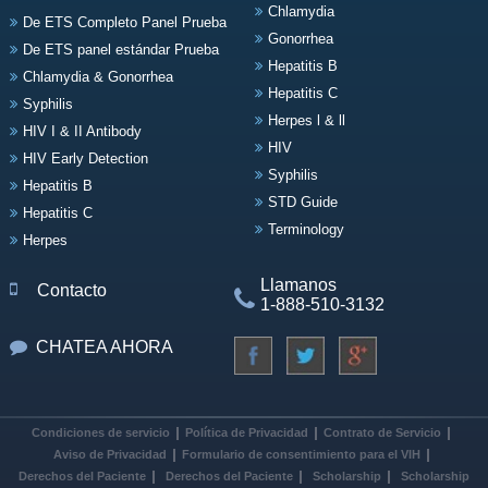
Chlamydia
De ETS Completo Panel Prueba
Gonorrhea
De ETS panel estándar Prueba
Hepatitis B
Chlamydia & Gonorrhea
Hepatitis C
Syphilis
Herpes l & ll
HIV I & II Antibody
HIV
HIV Early Detection
Syphilis
Hepatitis B
STD Guide
Hepatitis C
Terminology
Herpes
Llamanos
Contacto
1-888-510-3132
CHATEA AHORA
Condiciones de servicio
Política de Privacidad
Contrato de Servicio
Aviso de Privacidad
Formulario de consentimiento para el VIH
Derechos del Paciente
Derechos del Paciente
Scholarship
Scholarship