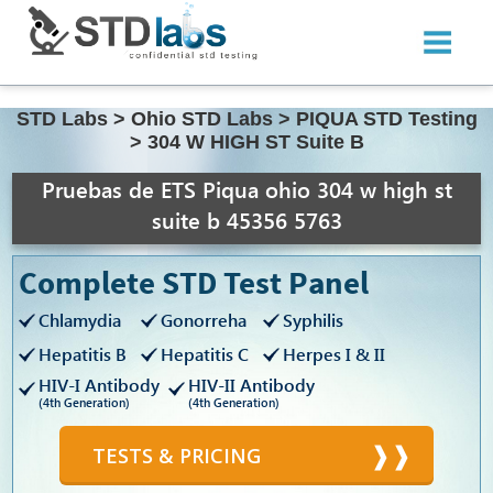
STD Labs
>
Ohio STD Labs
>
PIQUA STD Testing
>
304 W HIGH ST Suite B
Pruebas de ETS Piqua ohio 304 w high st
suite b 45356 5763
Complete STD Test Panel
Chlamydia
Gonorreha
Syphilis
Hepatitis B
Hepatitis C
Herpes I & II
HIV-I Antibody
HIV-II Antibody
(4th Generation)
(4th Generation)
TESTS & PRICING