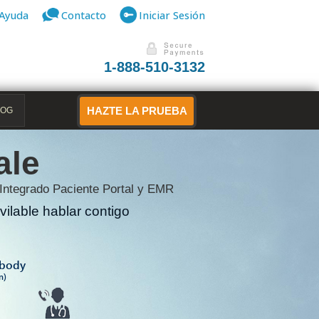
Ayuda
Contacto
Iniciar Sesión
1-888-510-3132
LOG
HAZTE LA PRUEBA
ale
 Integrado Paciente Portal y EMR
ilable hablar contigo
B
ibody
n)