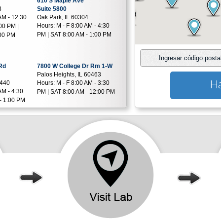
610 S Maple Ave
8
Suite 5800
AM - 12:30
Oak Park, IL 60304
Hours:
M - F 8:00 AM - 4:30
00 PM |
PM | SAT 8:00 AM - 1:00 PM
:00 PM
Ingresar código posta
Rd
7800 W College Dr Rm 1-W
Palos Heights, IL 60463
Ha
0440
Hours:
M - F 8:00 AM - 3:30
AM - 4:30
PM | SAT 8:00 AM - 12:00 PM
- 1:00 PM
Ave
10837 S. Cicero Avenue
Suite 310
53
Oak Lawn, IL 60454
AM - 4:00
Hours:
M - THR 7:30AM -
- 12:00 PM
4:00PM | F 7:30AM - 1:00PM |
SAT 8:00AM - NOON
location unavailable