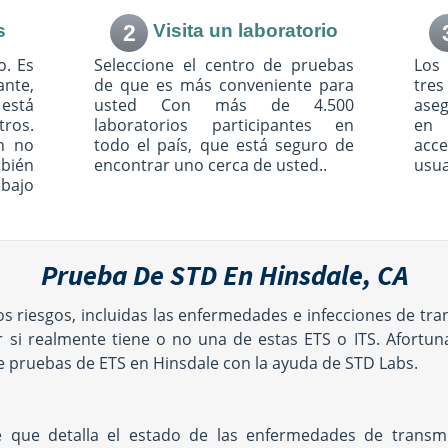
phrey Dr
4126 N Milwaukee Ave
Chicago, IL 60641
s
2
Visita un laboratorio
0462
Hours:
M - F 7:30 AM - 4:00
AM - 4:00
PM | SAT 7:30 AM - 12:00 PM
o. Es
Seleccione el centro de pruebas
Los
- 12:00 PM
ante,
de que es más conveniente para
tre
está
usted Con más de 4.500
ase
ros.
laboratorios participantes en
en 
n no
todo el país, que está seguro de
acc
mbién
encontrar uno cerca de usted..
usua
Ave
4801 W Peterson Ave
bajo
Suite 205
2
Chicago, IL 60646
AM - 5:00
Hours:
M - F 8:30 AM - 12:00
- 1:00 PM
PM & 1:00 PM - 4:30 PM |
SAT 8:00 AM - 1:00 PM
Prueba De STD En Hinsdale, CA
 Rd
1600 Dempster St
s riesgos, incluidas las enfermedades e infecciones de tr
Suite 218
 si realmente tiene o no una de estas ETS o ITS. Afortun
Park Ridge, IL 60068
:30 AM -
Hours:
M - F 8:00 AM - 4:00
 pruebas de ETS en Hinsdale con la ayuda de STD Labs.
M - 4:00
PM | SAT 8:00 AM - 1:00 PM
12:00 PM &
M | SAT
PM
 que detalla el estado de las enfermedades de transmisi