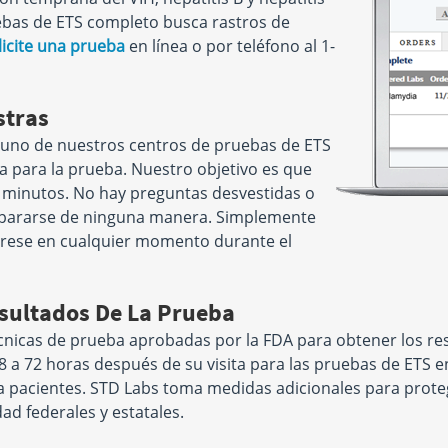
uebas de ETS completo busca rastros de
y
17665 Torrence Ave
 60089
Lansing, IL 60438
licite una prueba
en línea o por teléfono al 1-
AM - 4:00
Hours:
M,TH 8:00 AM - 4:00
- 1:00 PM
PM | T,W,F 8:00 AM - 3:00 PM
| SAT 8:00 AM - 12:00 PM
stras
e
22285 Pepper Rd
 a uno de nuestros centros de pruebas de ETS
Suite 107
a para la prueba. Nuestro objetivo es que
Barrington, IL 60010
15 minutos. No hay preguntas desvestidas o
AM - 4:00
Hours:
M,T,TH,F 8:00 AM -
- 12:00 PM
12:00 PM & 1:00 PM - 4:00
epararse de ninguna manera. Simplemente
PM | W,SA 8:00 AM - 12:00
rese en cualquier momento durante el
PM
 Pkwy
esultados De La Prueba
0
cnicas de prueba aprobadas por la FDA para obtener los r
 5:00 PM |
8 a 72 horas después de su visita para las pruebas de ETS e
30 PM | SAT
PM
ra pacientes. STD Labs toma medidas adicionales para prot
ad federales y estatales.