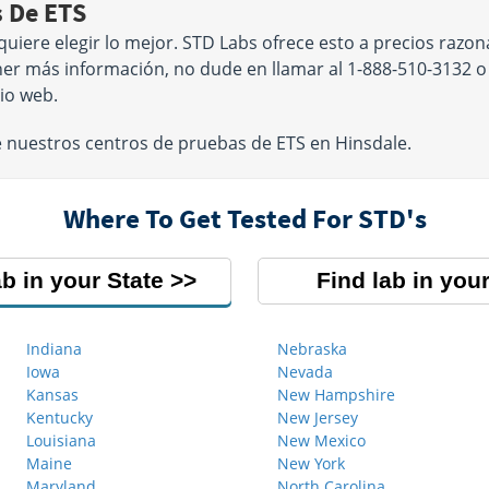
s De ETS
quiere elegir lo mejor. STD Labs ofrece esto a precios razo
ner más información, no dude en llamar al 1-888-510-3132 o
tio web.
de nuestros centros de pruebas de ETS en Hinsdale.
Where To Get Tested For STD's
ab in your State
Find lab in your
Indiana
Nebraska
Iowa
Nevada
Kansas
New Hampshire
Kentucky
New Jersey
Louisiana
New Mexico
Maine
New York
Maryland
North Carolina