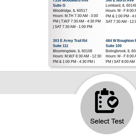
7530 Woodward Ave
340 E North Ave
Suite G
Lombard, IL 6014
Woodridge, IL 60517
Hours:
M - F 8:00 
Hours:
M,TH 7:30 AM - 3:00
PM & 1:00 PM - 4:
PM | T,W,F 7:30 AM - 4:30 PM
SAT 7:30 AM - 12
| SAT 7:30 AM - 1:00 PM
303 E Army Trail Rd
484 W Boughton 
Suite 111
Suite 100
Bloomingdale, IL 60108
Bolingbrook, IL 6
Hours:
M,W,F 8:30 AM - 12:30
Hours:
M - F 8:00 
PM & 1:00 PM - 4:30 PM |
PM | SAT 8:00 AM 
T,TH 8:30 AM - 12:30 PM &
1:00 PM - 5:00 PM | SAT 8:00
AM - 12:00 PM
640 S Washington St
10837 S Cicero 
Suite 140
Suite 310
Naperville, IL 60540
Oak Lawn, IL 604
Hours:
M - F 5:00 AM - 5:00
Hours:
M - F 7:30 
PM | SAT 6:00 AM - 1:00 PM
PM | SAT 8:00 AM 