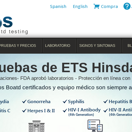
Spanish
English
Compra
PRUEBAS Y PRECIOS
LABORATORIO
SIGNOS Y SINTOMAS
B
uebas de ETS Hinsd
aciones- FDA aprobó laboratorios - Protección en línea con
s Boatd certificados y equipo médico son siempre av
ydia
Gonorreha
Syphilis
Hepatitis 
HIV-I Antibody
HIV-II Ant
tis C
Herpes I & II
(4th Generation)
(4th Generatio