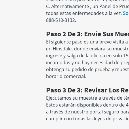
C. Alternativamente , un Panel de Pr
885 S Randall Rd
1450 Busch Pkw
Elgin, IL 60123
Buffalo Grove, IL
todas estas enfermedades a la vez.
So
Hours:
M - F 7:00 AM - 4:30
Hours:
M - F 7:00 
888-510-3132.
PM | SAT 7:00 AM - 11:00 AM
PM | SAT 8:00 AM 
Paso 2 De 3: Envíe Sus Mue
350 Surryse Rd
8840 Calumet Av
El siguiente paso es una breve visita
Lake Zurich, IL 60047
Suite 204
en Hinsdale, donde enviará su muestr
Hours:
M - F 8:00 AM - 4:30
Munster, IN 46321
ingrese y salga de la oficina en solo 
Hours:
M - F 7:00 
PM | SAT 8:00 AM - 12:00 PM
PM | SAT 8:00 AM 
incómodas y no hay necesidad de pr
obtenga su pedido de prueba y muést
horario comercial.
565 Lakeview Pkwy
1100 W Veterans
Paso 3 De 3: Revisar Los R
Suite 100
Suite 230
Vernon Hills, IL 60061
Yorkville, IL 6056
Ejecutamos su muestra a través de té
Hours:
M - F 7:30 AM - 3:30
Hours:
M 7:30 AM -
Estos estarán disponibles dentro de 4
PM | SAT 8:00 AM - 12:00 PM
T - F 7:30 AM - 3:
8:00 AM - 12:00 
a través de nuestro portal seguro pa
cumplir con todas las leyes de privacid