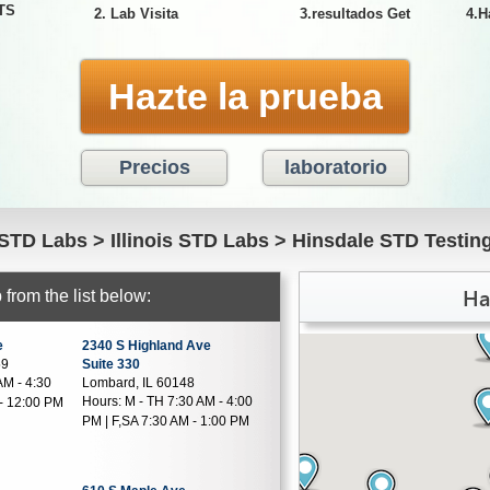
ETS
2. Lab Visita
3.resultados Get
4.H
Hazte la prueba
Precios
laboratorio
STD Labs
>
Illinois STD Labs
>
Hinsdale STD Testin
Ha
from the list below:
e
2340 S Highland Ave
59
Suite 330
AM - 4:30
Lombard, IL 60148
Hours:
M - TH 7:30 AM - 4:00
- 12:00 PM
PM | F,SA 7:30 AM - 1:00 PM