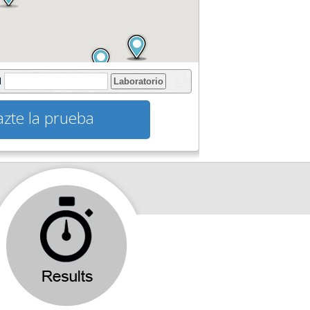
l
Laboratorio
zte la prueba