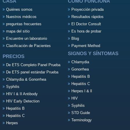
CASA
CÓMO FUNCIONA
Quiénes somos
Proyección privada
Nuestros médicos
Resultados rápidos
preguntas frecuentes
El Doctor Consult
mapa del sitio
Es hora de probar
Encuentre un laboratorio
Blog
Clasificación de Pacientes
Payment Method
SIGNOS Y SÍNTOMAS
PRECIOS
Chlamydia
De ETS Completo Panel Prueba
Gonorrhea
De ETS panel estándar Prueba
Hepatitis B
Chlamydia & Gonorrhea
Hepatitis C
Syphilis
Herpes l & ll
HIV I & II Antibody
HIV
HIV Early Detection
Syphilis
Hepatitis B
STD Guide
Hepatitis C
Terminology
Herpes