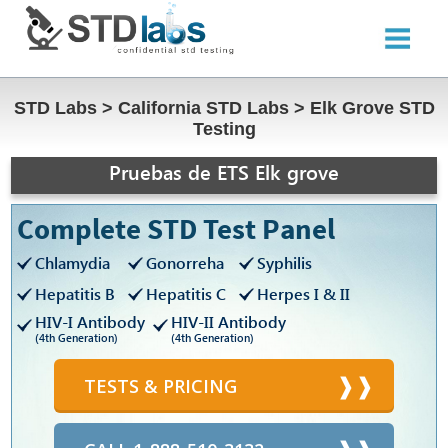
STD Labs
>
California STD Labs
>
Elk Grove STD
Testing
Pruebas de ETS Elk grove
Complete STD Test Panel
Chlamydia
Gonorreha
Syphilis
Hepatitis B
Hepatitis C
Herpes I & II
HIV-I Antibody
HIV-II Antibody
(4th Generation)
(4th Generation)
TESTS & PRICING