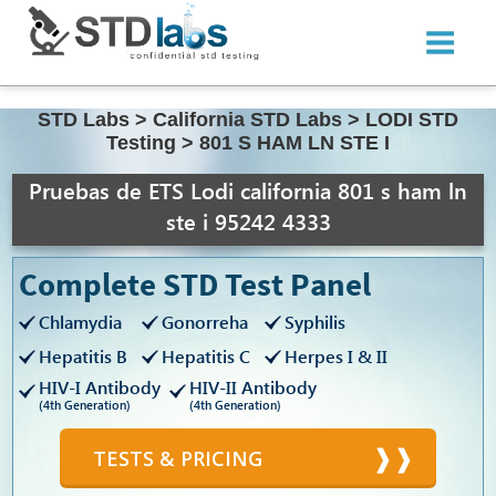
STD Labs
>
California STD Labs
>
LODI STD
Testing
>
801 S HAM LN STE I
Pruebas de ETS Lodi california 801 s ham ln
ste i 95242 4333
Complete STD Test Panel
Chlamydia
Gonorreha
Syphilis
Hepatitis B
Hepatitis C
Herpes I & II
HIV-I Antibody
HIV-II Antibody
(4th Generation)
(4th Generation)
TESTS & PRICING