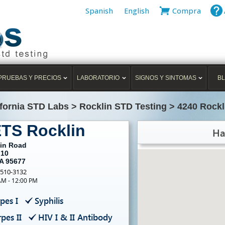
Spanish
English
Compra
PRUEBAS Y PRECIOS
LABORATORIO
SIGNOS Y SINTOMAS
B
ifornia STD Labs
>
Rocklin STD Testing
>
4240 Rockl
ETS Rocklin
Ha
lin Road
 10
CA 95677
-510-3132
AM - 12:00 PM
pes I
Syphilis
pes II
HIV I & II Antibody