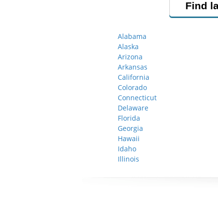
Find l
Alabama
Alaska
Arizona
Arkansas
California
Colorado
Connecticut
Delaware
Florida
Georgia
Hawaii
Idaho
Illinois