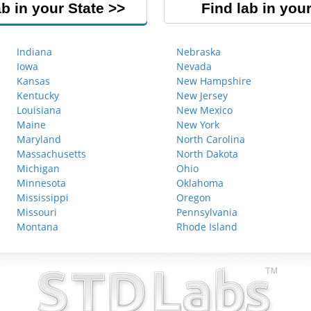
ab in your State
Find lab in your
Indiana
Nebraska
Iowa
Nevada
Kansas
New Hampshire
Kentucky
New Jersey
Louisiana
New Mexico
Maine
New York
Maryland
North Carolina
Massachusetts
North Dakota
Michigan
Ohio
Minnesota
Oklahoma
Mississippi
Oregon
Missouri
Pennsylvania
Montana
Rhode Island