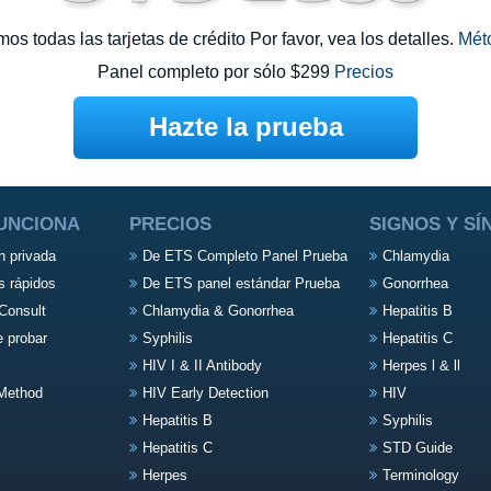
s todas las tarjetas de crédito Por favor, vea los detalles.
Mét
Panel completo por sólo $299
Precios
Hazte la prueba
UNCIONA
PRECIOS
SIGNOS Y S
n privada
De ETS Completo Panel Prueba
Chlamydia
s rápidos
De ETS panel estándar Prueba
Gonorrhea
Consult
Chlamydia & Gonorrhea
Hepatitis B
e probar
Syphilis
Hepatitis C
HIV I & II Antibody
Herpes l & ll
Method
HIV Early Detection
HIV
Hepatitis B
Syphilis
Hepatitis C
STD Guide
Herpes
Terminology