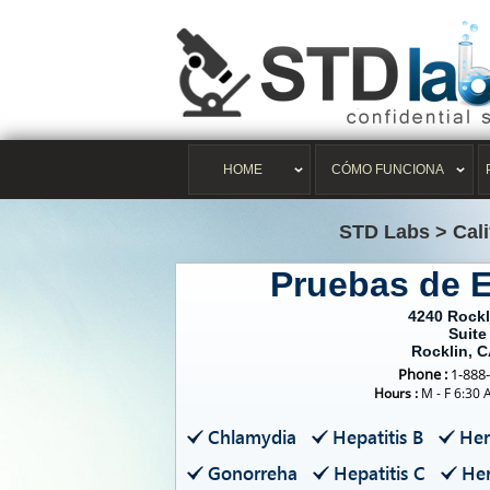
HOME
CÓMO FUNCIONA
STD Labs
>
Cal
Pruebas de 
4240 Rock
Suite
Rocklin, 
Phone :
1-888
Hours :
M - F 6:30 
Chlamydia
Hepatitis B
Her
Gonorreha
Hepatitis C
Her