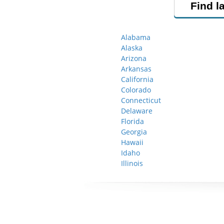
Find l
Alabama
Alaska
Arizona
Arkansas
California
Colorado
Connecticut
Delaware
Florida
Georgia
Hawaii
Idaho
Illinois