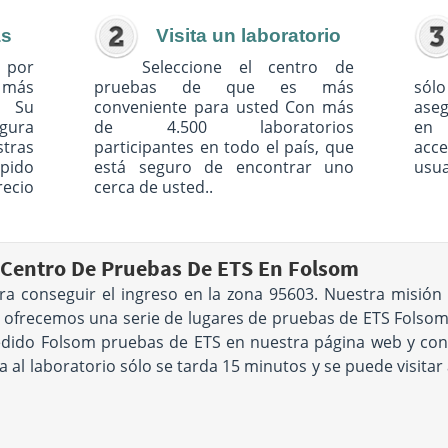
as
Visita un laboratorio
 por
Seleccione el centro de
o más
pruebas de que es más
sólo
. Su
conveniente para usted Con más
ase
egura
de 4.500 laboratorios
en 
tras
participantes en todo el país, que
acc
pido
está seguro de encontrar uno
usua
recio
cerca de usted..
Centro De Pruebas De ETS En Folsom
ra conseguir el ingreso en la zona 95603. Nuestra misión
e ofrecemos una serie de lugares de pruebas de ETS Folso
pedido Folsom pruebas de ETS en nuestra página web y con
ta al laboratorio sólo se tarda 15 minutos y se puede visit