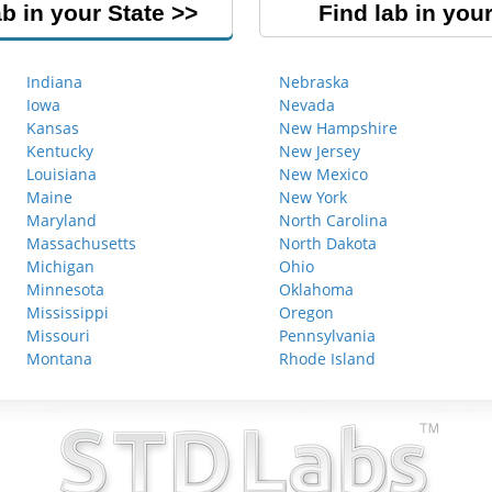
ab in your State
Find lab in your
Indiana
Nebraska
Iowa
Nevada
Kansas
New Hampshire
Kentucky
New Jersey
Louisiana
New Mexico
Maine
New York
Maryland
North Carolina
Massachusetts
North Dakota
Michigan
Ohio
Minnesota
Oklahoma
Mississippi
Oregon
Missouri
Pennsylvania
Montana
Rhode Island