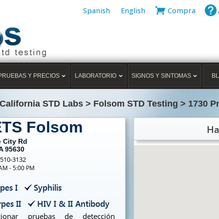
Spanish
English
Compra
PRUEBAS Y PRECIOS
LABORATORIO
SIGNOS Y SINTOMAS
B
California STD Labs
>
Folsom STD Testing
>
1730 Pr
ETS Folsom
Ha
e City Rd
A 95630
-510-3132
 AM - 5:00 PM
pes I
Syphilis
pes II
HIV I & II Antibody
ionar pruebas de detección