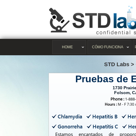
HOME
CÓMO FUNCIONA
STD Labs
>
Pruebas de 
1730 Prairi
Folsom, C
Phone :
1-888
Hours :
M - F 7:30
Chlamydia
Hepatitis B
Her
Gonorreha
Hepatitis C
Her
Estamos encantados de proporc