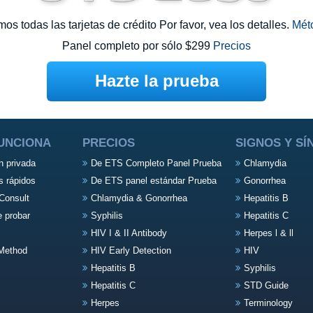
s todas las tarjetas de crédito Por favor, vea los detalles.
Mét
Panel completo por sólo $299
Precios
Hazte la prueba
UNCIONA
PRECIOS
SIGNOS Y S
n privada
De ETS Completo Panel Prueba
Chlamydia
s rápidos
De ETS panel estándar Prueba
Gonorrhea
Consult
Chlamydia & Gonorrhea
Hepatitis B
e probar
Syphilis
Hepatitis C
HIV I & II Antibody
Herpes l & ll
Method
HIV Early Detection
HIV
Hepatitis B
Syphilis
Hepatitis C
STD Guide
Herpes
Terminology