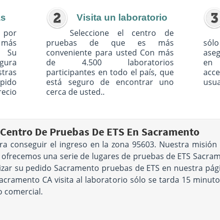
as
Visita un laboratorio
 por
Seleccione el centro de
o más
pruebas de que es más
sólo
. Su
conveniente para usted Con más
ase
egura
de 4.500 laboratorios
en 
tras
participantes en todo el país, que
acc
pido
está seguro de encontrar uno
usua
recio
cerca de usted..
 Centro De Pruebas De ETS En Sacramento
ra conseguir el ingreso en la zona 95603. Nuestra misión
ue ofrecemos una serie de lugares de pruebas de ETS Sacr
izar su pedido Sacramento pruebas de ETS en nuestra pági
cramento CA visita al laboratorio sólo se tarda 15 minuto
 comercial.