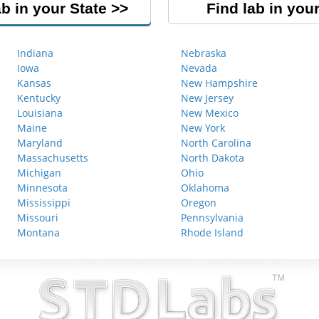
ab in your State
Find lab in your
Indiana
Nebraska
Iowa
Nevada
Kansas
New Hampshire
Kentucky
New Jersey
Louisiana
New Mexico
Maine
New York
Maryland
North Carolina
Massachusetts
North Dakota
Michigan
Ohio
Minnesota
Oklahoma
Mississippi
Oregon
Missouri
Pennsylvania
Montana
Rhode Island