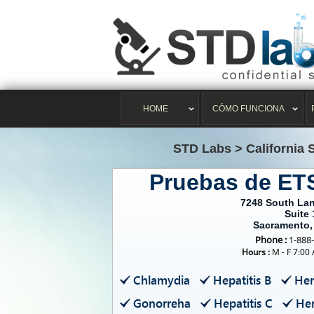
HOME
CÓMO FUNCIONA
STD Labs
>
California
Pruebas de ET
7248 South Lan
Suite 
Sacramento,
Phone :
1-888
Hours :
M - F 7:00
Chlamydia
Hepatitis B
Her
Gonorreha
Hepatitis C
Her