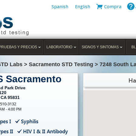
Spanish
English
Compra
PRUEBAS Y PRECIOS
LABORATORIO
SIGNOS Y SINTOMAS
B
 STD Labs
>
Sacramento STD Testing
>
7248 South La
S Sacramento
Ha
d Park Drive
120
 CA 95831
-510-3132
 AM - 4:00 PM
pes I
Syphilis
pes II
HIV I & II Antibody