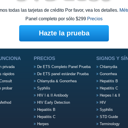
s todas las tarjetas de crédito Por favor, vea los detalles.
Mét
Panel completo por sólo $299
Precios
Hazte la prueba
UNCIONA
PRECIOS
SIGNOS Y S
n privada
De ETS Completo Panel Prueba
Chlamydia
s rápidos
De ETS panel estándar Prueba
Gonorrhea
Consult
Chlamydia & Gonorrhea
Hepatitis B
e probar
Syphilis
Hepatitis C
HIV I & II Antibody
Herpes l & ll
Method
HIV Early Detection
HIV
Hepatitis B
Syphilis
Hepatitis C
STD Guide
Herpes
Terminology