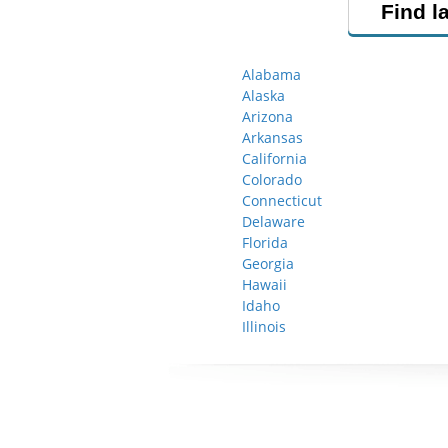
Find l
Alabama
Alaska
Arizona
Arkansas
California
Colorado
Connecticut
Delaware
Florida
Georgia
Hawaii
Idaho
Illinois