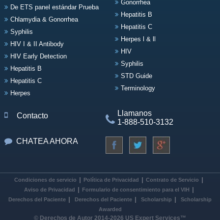
Gonorrhea
De ETS panel estándar Prueba
Hepatitis B
Chlamydia & Gonorrhea
Hepatitis C
Syphilis
Herpes l & ll
HIV I & II Antibody
HIV
HIV Early Detection
Syphilis
Hepatitis B
STD Guide
Hepatitis C
Terminology
Herpes
Llamanos
Contacto
1-888-510-3132
CHATEA AHORA
Condiciones de servicio
Política de Privacidad
Contrato de Servicio
Aviso de Privacidad
Formulario de consentimiento para el VIH
Derechos del Paciente
Derechos del Paciente
Scholarship
Scholarship
Awarded
© Derechos de Autor 2014-2026 US Expert Services™