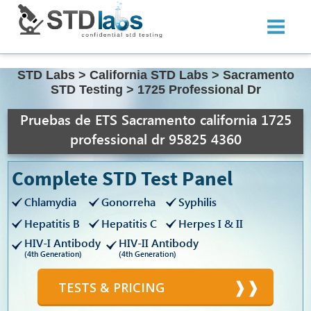
STD Labs
>
California STD Labs
>
Sacramento
STD Testing
>
1725 Professional Dr
Pruebas de ETS Sacramento california 1725
professional dr 95825 4360
Complete STD Test Panel
Chlamydia
Gonorreha
Syphilis
Hepatitis B
Hepatitis C
Herpes I & II
HIV-I Antibody
HIV-II Antibody
(4th Generation)
(4th Generation)
TESTS & PRICING