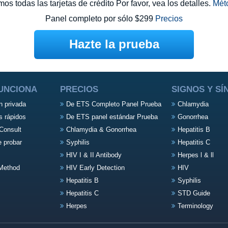
s todas las tarjetas de crédito Por favor, vea los detalles.
Mét
Panel completo por sólo $299
Precios
Hazte la prueba
UNCIONA
PRECIOS
SIGNOS Y S
n privada
De ETS Completo Panel Prueba
Chlamydia
s rápidos
De ETS panel estándar Prueba
Gonorrhea
Consult
Chlamydia & Gonorrhea
Hepatitis B
e probar
Syphilis
Hepatitis C
HIV I & II Antibody
Herpes l & ll
Method
HIV Early Detection
HIV
Hepatitis B
Syphilis
Hepatitis C
STD Guide
Herpes
Terminology