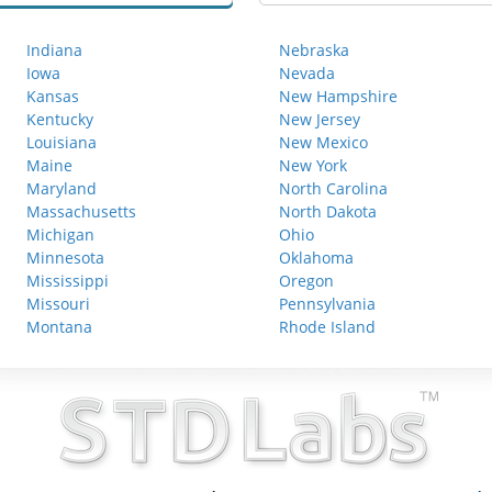
Indiana
Nebraska
Iowa
Nevada
Kansas
New Hampshire
Kentucky
New Jersey
Louisiana
New Mexico
Maine
New York
Maryland
North Carolina
Massachusetts
North Dakota
Michigan
Ohio
Minnesota
Oklahoma
Mississippi
Oregon
Missouri
Pennsylvania
Montana
Rhode Island