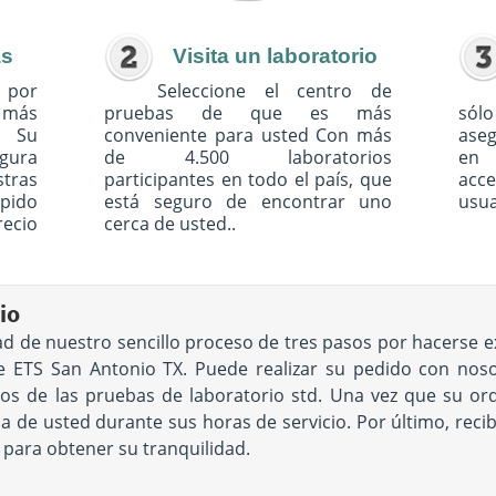
as
Visita un laboratorio
 por
Seleccione el centro de
o más
pruebas de que es más
sólo
. Su
conveniente para usted Con más
ase
egura
de 4.500 laboratorios
en 
tras
participantes en todo el país, que
acc
pido
está seguro de encontrar uno
usua
recio
cerca de usted..
io
dad de nuestro sencillo proceso de tres pasos por hacers
 ETS San Antonio TX. Puede realizar su pedido con nosot
 de las pruebas de laboratorio std. Una vez que su orden
de usted durante sus horas de servicio. Por último, recibi
s para obtener su tranquilidad.