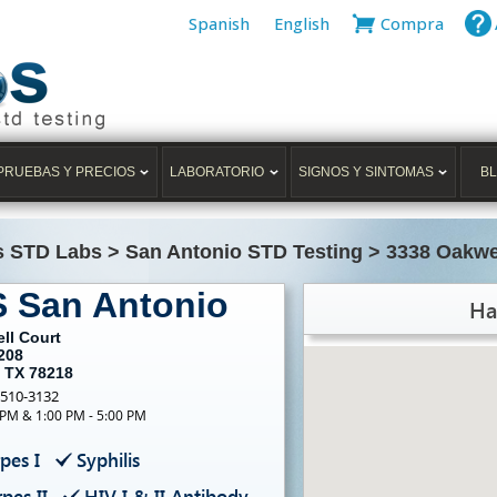
Spanish
English
Compra
PRUEBAS Y PRECIOS
LABORATORIO
SIGNOS Y SINTOMAS
B
s STD Labs
>
San Antonio STD Testing
>
3338 Oakwel
S San Antonio
Ha
ll Court
208
, TX 78218
-510-3132
 PM & 1:00 PM - 5:00 PM
pes I
Syphilis
pes II
HIV I & II Antibody