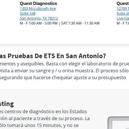
Quest Diagnostics
Quest
1303 Mccullough Ave
12709 
Suite 338
Suite 2
San Antonio, TX 78212
Live O
M - F 7:00 AM - 5:00 PM | SAT 7:30 AM - 11:30 AM
M - F 7
Las Pruebas De ETS En San Antonio?
nientes y asequibles. Basta con elegir el laboratorio de p
sita a enviar su sangre y / u orina muestra. El proceso sól
Asegurando que hacerse chequear ajuste a su presupuesto
sting
s centros de diagnóstico en los Estados
ón al paciente a través de su proceso. La
sólo tomará unos 15 minutos, y no se