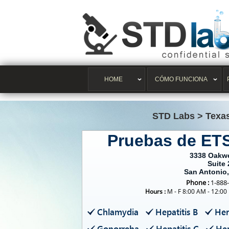
HOME
CÓMO FUNCIONA
STD Labs
>
Texa
Pruebas de ET
3338 Oakwe
Suite 
San Antonio
Phone :
1-888
Hours :
M - F 8:00 AM - 12:00
Chlamydia
Hepatitis B
Her
Gonorreha
Hepatitis C
Her