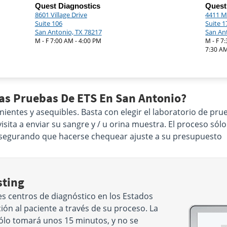
Quest Diagnostics
Quest
8601 Village Drive
4411 M
Suite 106
Suite 1
San Antonio, TX 78217
San An
M - F 7:00 AM - 4:00 PM
M - F 7
7:30 AM
Las Pruebas De ETS En San Antonio?
nientes y asequibles. Basta con elegir el laboratorio de p
sita a enviar su sangre y / u orina muestra. El proceso sól
Asegurando que hacerse chequear ajuste a su presupuesto
sting
s centros de diagnóstico en los Estados
ón al paciente a través de su proceso. La
sólo tomará unos 15 minutos, y no se