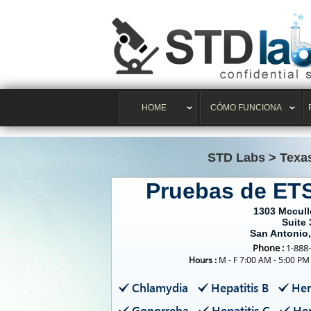
HOME
CÓMO FUNCIONA
STD Labs
>
Texa
Pruebas de ET
1303 Mccul
Suite 
San Antonio
Phone :
1-888
Hours :
M - F 7:00 AM - 5:00 PM
Chlamydia
Hepatitis B
Her
Gonorreha
Hepatitis C
Her