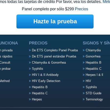
s todas las tarjetas de crédito Por favor, vea los detalles.
Mét
Panel completo por sólo $299
Precios
Hazte la prueba
UNCIONA
PRECIOS
SIGNOS Y S
n privada
De ETS Completo Panel Prueba
Chlamydia
s rápidos
De ETS panel estándar Prueba
Gonorrhea
Consult
Chlamydia & Gonorrhea
Hepatitis B
e probar
Syphilis
Hepatitis C
HIV I & II Antibody
Herpes l & ll
Method
HIV Early Detection
HIV
Hepatitis B
Syphilis
Hepatitis C
STD Guide
Herpes
Terminology