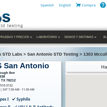
Spanish
English
Compra
PRUEBAS Y PRECIOS
LABORATORIO
SIGNOS Y SINTOMAS
B
s STD Labs
>
San Antonio STD Testing
>
1303 Mccul
S San Antonio
Ha
lough Ave
338
, TX 78212
-510-3132
 | SAT 7:30 AM - 11:30 AM
pes I
Syphilis
pes II
HIV I & II Antibody