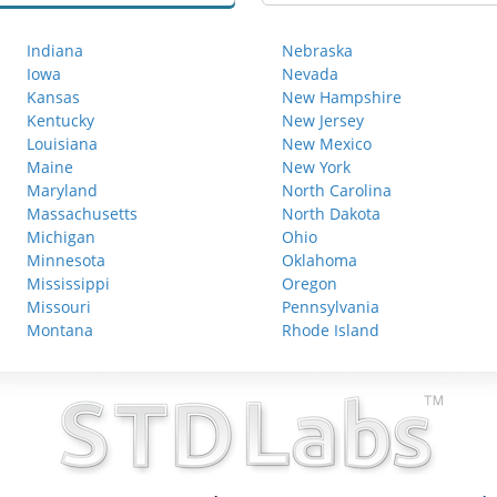
Indiana
Nebraska
Iowa
Nevada
Kansas
New Hampshire
Kentucky
New Jersey
Louisiana
New Mexico
Maine
New York
Maryland
North Carolina
Massachusetts
North Dakota
Michigan
Ohio
Minnesota
Oklahoma
Mississippi
Oregon
Missouri
Pennsylvania
Montana
Rhode Island