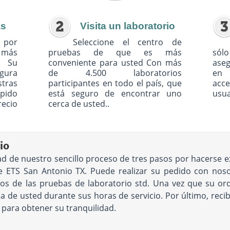
as
Visita un laboratorio
 por
Seleccione el centro de
o más
pruebas de que es más
sólo
. Su
conveniente para usted Con más
ase
egura
de 4.500 laboratorios
en 
tras
participantes en todo el país, que
acc
pido
está seguro de encontrar uno
usua
recio
cerca de usted..
io
dad de nuestro sencillo proceso de tres pasos por hacers
 ETS San Antonio TX. Puede realizar su pedido con nosot
 de las pruebas de laboratorio std. Una vez que su orden
de usted durante sus horas de servicio. Por último, recibi
s para obtener su tranquilidad.