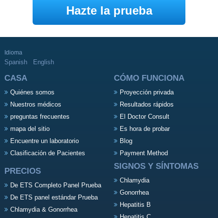
Hazte la prueba
Idioma
Spanish
English
CASA
CÓMO FUNCIONA
Quiénes somos
Proyección privada
Nuestros médicos
Resultados rápidos
preguntas frecuentes
El Doctor Consult
mapa del sitio
Es hora de probar
Encuentre un laboratorio
Blog
Clasificación de Pacientes
Payment Method
SIGNOS Y SÍNTOMAS
PRECIOS
Chlamydia
De ETS Completo Panel Prueba
Gonorrhea
De ETS panel estándar Prueba
Hepatitis B
Chlamydia & Gonorrhea
Hepatitis C