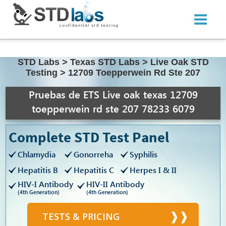
STD Labs
>
Texas STD Labs
>
Live Oak STD
Testing
>
12709 Toepperwein Rd Ste 207
Pruebas de ETS Live oak texas 12709
toepperwein rd ste 207 78233 6079
Complete STD Test Panel
Chlamydia
Gonorreha
Syphilis
Hepatitis B
Hepatitis C
Herpes I & II
HIV-I Antibody
HIV-II Antibody
(4th Generation)
(4th Generation)
TESTS & PRICING