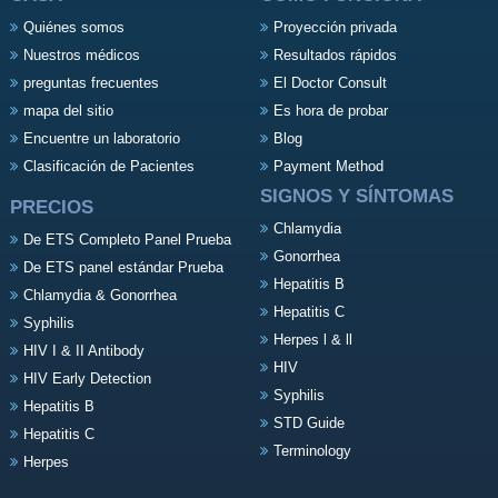
Quiénes somos
Proyección privada
Nuestros médicos
Resultados rápidos
preguntas frecuentes
El Doctor Consult
mapa del sitio
Es hora de probar
Encuentre un laboratorio
Blog
Clasificación de Pacientes
Payment Method
SIGNOS Y SÍNTOMAS
PRECIOS
Chlamydia
De ETS Completo Panel Prueba
Gonorrhea
De ETS panel estándar Prueba
Hepatitis B
Chlamydia & Gonorrhea
Hepatitis C
Syphilis
Herpes l & ll
HIV I & II Antibody
HIV
HIV Early Detection
Syphilis
Hepatitis B
STD Guide
Hepatitis C
Terminology
Herpes