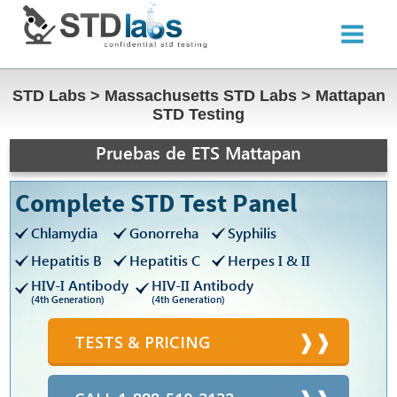
STD Labs
>
Massachusetts STD Labs
>
Mattapan
STD Testing
Pruebas de ETS Mattapan
Complete STD Test Panel
Chlamydia
Gonorreha
Syphilis
Hepatitis B
Hepatitis C
Herpes I & II
HIV-I Antibody
HIV-II Antibody
(4th Generation)
(4th Generation)
TESTS & PRICING