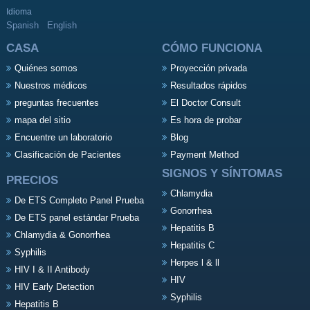
Idioma
Spanish
English
CASA
CÓMO FUNCIONA
Quiénes somos
Proyección privada
Nuestros médicos
Resultados rápidos
preguntas frecuentes
El Doctor Consult
mapa del sitio
Es hora de probar
Encuentre un laboratorio
Blog
Clasificación de Pacientes
Payment Method
SIGNOS Y SÍNTOMAS
PRECIOS
Chlamydia
De ETS Completo Panel Prueba
Gonorrhea
De ETS panel estándar Prueba
Hepatitis B
Chlamydia & Gonorrhea
Hepatitis C
Syphilis
Herpes l & ll
HIV I & II Antibody
HIV
HIV Early Detection
Syphilis
Hepatitis B