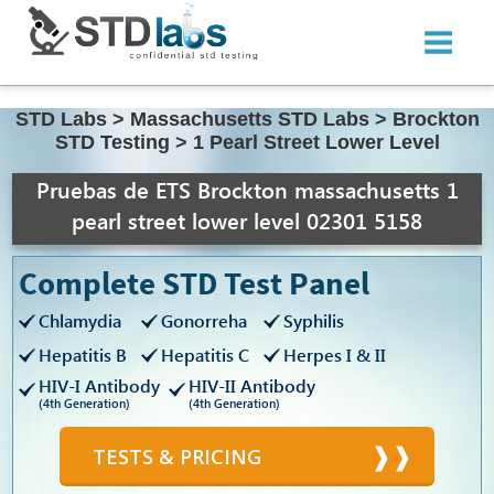
STD Labs
>
Massachusetts STD Labs
>
Brockton
STD Testing
>
1 Pearl Street Lower Level
Pruebas de ETS Brockton massachusetts 1
pearl street lower level 02301 5158
Complete STD Test Panel
Chlamydia
Gonorreha
Syphilis
Hepatitis B
Hepatitis C
Herpes I & II
HIV-I Antibody
HIV-II Antibody
(4th Generation)
(4th Generation)
TESTS & PRICING