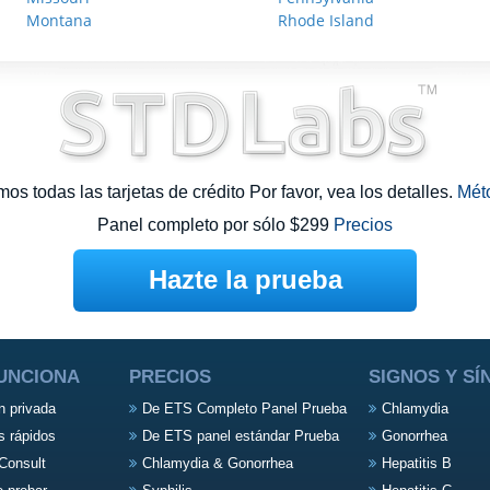
Montana
Rhode Island
s todas las tarjetas de crédito Por favor, vea los detalles.
Mét
Panel completo por sólo $299
Precios
Hazte la prueba
UNCIONA
PRECIOS
SIGNOS Y S
n privada
De ETS Completo Panel Prueba
Chlamydia
s rápidos
De ETS panel estándar Prueba
Gonorrhea
Consult
Chlamydia & Gonorrhea
Hepatitis B