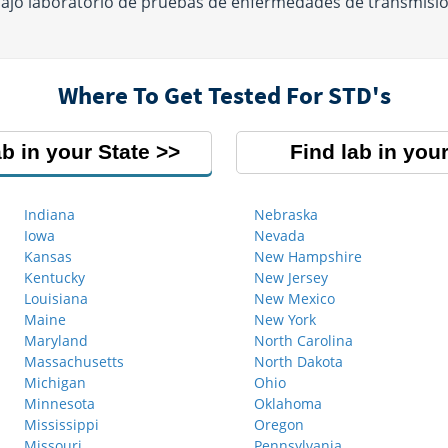
ajo laboratorio de pruebas de enfermedades de transmisió
Where To Get Tested For STD's
ab in your State
Find lab in your
Indiana
Nebraska
Iowa
Nevada
Kansas
New Hampshire
Kentucky
New Jersey
Louisiana
New Mexico
Maine
New York
Maryland
North Carolina
Massachusetts
North Dakota
Michigan
Ohio
Minnesota
Oklahoma
Mississippi
Oregon
Missouri
Pennsylvania