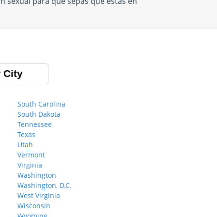
n sexual para que sepas que estás en
 City
South Carolina
South Dakota
Tennessee
Texas
Utah
Vermont
Virginia
Washington
Washington, D.C.
West Virginia
Wisconsin
Wyoming