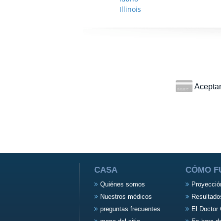
Illinois
Aceptamo
CASA
CÓMO F
Quiénes somos
Proyecció
Nuestros médicos
Resultado
preguntas frecuentes
El Doctor 