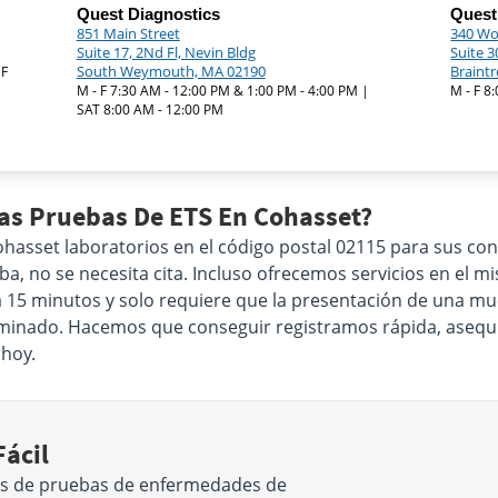
Quest Diagnostics
Quest
851 Main Street
340 Wo
Suite 17, 2Nd Fl, Nevin Bldg
Suite 3
South Weymouth, MA 02190
Braint
 F
M - F 7:30 AM - 12:00 PM & 1:00 PM - 4:00 PM |
M - F 8
SAT 8:00 AM - 12:00 PM
Las Pruebas De ETS En Cohasset?
sset laboratorios en el código postal 02115 para sus con
a, no se necesita cita. Incluso ofrecemos servicios en el mi
á 15 minutos y solo requiere que la presentación de una mue
xaminado. Hacemos que conseguir registramos rápida, asequib
hoy.
ácil
os de pruebas de enfermedades de