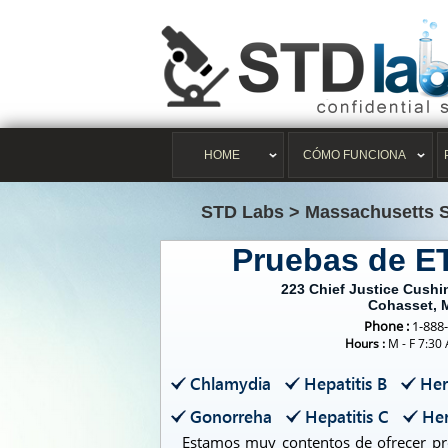
HOME
CÓMO FUNCIONA
STD Labs
>
Massachusetts 
Pruebas de E
223 Chief Justice Cush
Cohasset, 
Phone :
1-888
Hours :
M - F 7:30
Chlamydia
Hepatitis B
Her
Gonorreha
Hepatitis C
Her
Estamos muy contentos de ofrecer pro