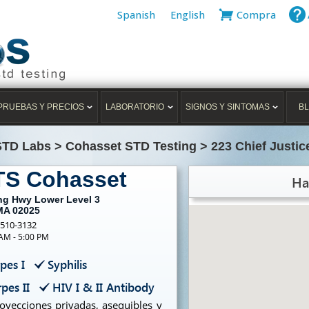
Spanish
English
Compra
PRUEBAS Y PRECIOS
LABORATORIO
SIGNOS Y SINTOMAS
B
STD Labs
>
Cohasset STD Testing
>
223 Chief Justi
TS Cohasset
Ha
ing Hwy Lower Level 3
MA 02025
-510-3132
 AM - 5:00 PM
pes I
Syphilis
pes II
HIV I & II Antibody
yecciones privadas, asequibles y