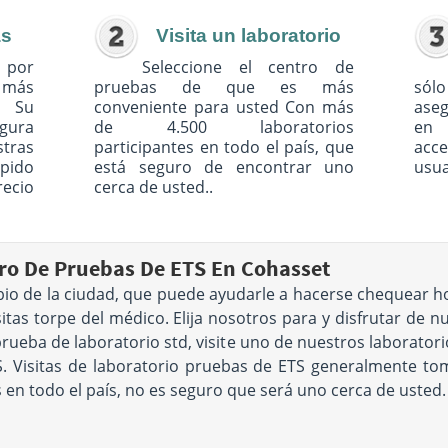
as
Visita un laboratorio
 por
Seleccione el centro de
o más
pruebas de que es más
sólo
. Su
conveniente para usted Con más
ase
egura
de 4.500 laboratorios
en 
tras
participantes en todo el país, que
acc
pido
está seguro de encontrar uno
usua
recio
cerca de usted..
o De Pruebas De ETS En Cohasset
rbio de la ciudad, que puede ayudarle a hacerse chequear h
isitas torpe del médico. Elija nosotros para y disfrutar de n
prueba de laboratorio std, visite uno de nuestros laborator
. Visitas de laboratorio pruebas de ETS generalmente tom
en todo el país, no es seguro que será uno cerca de usted.