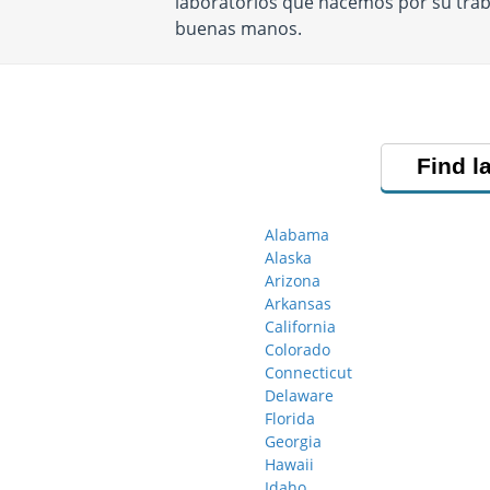
laboratorios que hacemos por su trab
buenas manos.
Find l
Alabama
Alaska
Arizona
Arkansas
California
Colorado
Connecticut
Delaware
Florida
Georgia
Hawaii
Idaho