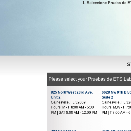
1. Seleccione Prueba de 
S
Please select your Pruebas de ETS Lab 
825 NorthWest 23rd Ave.
6628 Nw 9Th Blv
Unit 2
Suite 2
Gainesville, FL 32609
Gainesville, FL 3
Hours:
M - F 8:00 AM - 5:00
Hours:
M,W - F 7:0
PM | SAT 8:00 AM - 12:00 PM
PM | T 7:00 AM - 