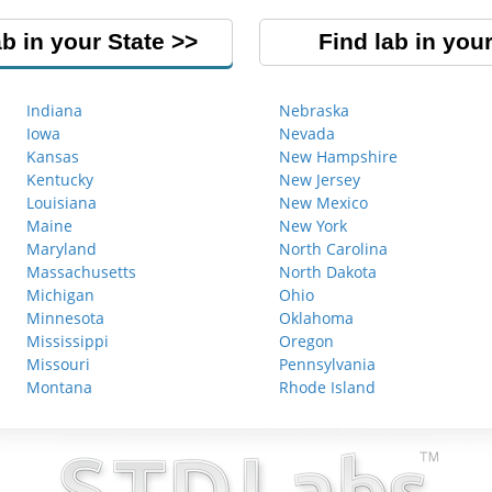
ab in your State
Find lab in your
Indiana
Nebraska
Iowa
Nevada
Kansas
New Hampshire
Kentucky
New Jersey
Louisiana
New Mexico
Maine
New York
Maryland
North Carolina
Massachusetts
North Dakota
Michigan
Ohio
Minnesota
Oklahoma
Mississippi
Oregon
Missouri
Pennsylvania
Montana
Rhode Island