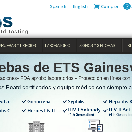
Spanish
English
Compra
PRUEBAS Y PRECIOS
LABORATORIO
SIGNOS Y SINTOMAS
B
ebas de ETS Gainesv
aciones- FDA aprobó laboratorios - Protección en línea con
s Boatd certificados y equipo médico son siempre av
ydia
Gonorreha
Syphilis
Hepatitis 
HIV-I Antibody
HIV-II Ant
tis C
Herpes I & II
(4th Generation)
(4th Generatio