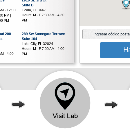
ace
2910 SE 3rd Ct
Suite B
AM - 12:00
Ocala, FL 34471
Hours:
M - F 7:30 AM - 4:30
00 PM |
PM
:00 PM
oad 200
289 Sw Stonegate Terrace
Ingresar código posta
za
Suite 104
Lake City, FL 32024
Ha
Hours:
M - F 7:00 AM - 4:00
AM - 4:00
PM
or Parkway
1465 Kingsley Ave
Suite 1401
32003
Orange Park, FL 32073
AM - 4:00
Hours:
M - F 6:30 AM - 3:30
PM | SAT 7:00 AM - 12:00 PM