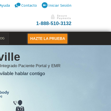
Ayuda
Contacto
Iniciar Sesión
1-888-510-3132
LOG
HAZTE LA PRUEBA
ille
 Integrado Paciente Portal y EMR
ilable hablar contigo
B
ibody
n)