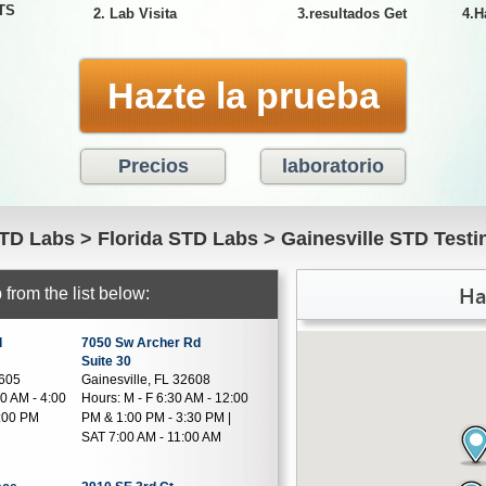
ETS
2. Lab Visita
3.resultados Get
4.H
Hazte la prueba
Precios
laboratorio
TD Labs
>
Florida STD Labs
>
Gainesville STD Testi
Ha
from the list below:
d
7050 Sw Archer Rd
Suite 30
2605
Gainesville, FL 32608
0 AM - 4:00
Hours:
M - F 6:30 AM - 12:00
6:00 PM
PM & 1:00 PM - 3:30 PM |
SAT 7:00 AM - 11:00 AM