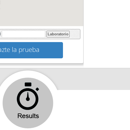
l
Laboratorio
zte la prueba