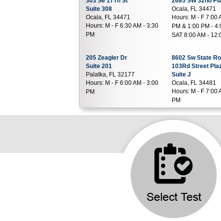
303 Se 17Th St
2685 SW 32nd Pl
Suite 308
Ocala, FL 34471
Ocala, FL 34471
Hours:
M - F 7:00 
Hours:
M - F 6:30 AM - 3:30
PM & 1:00 PM - 4:
PM
SAT 8:00 AM - 12
205 Zeagler Dr
8602 Sw State R
Suite 201
103Rd Street Pla
Palatka, FL 32177
Suite J
Hours:
M - F 6:00 AM - 3:00
Ocala, FL 34481
Hours:
M - F 7:00 
PM
PM
11371 N Williams St
1680 Eagle Harb
Suite 2
Suite B
Dunnellon, FL 34432
Orange Park, FL 
Hours:
M - F 6:30 AM - 12:00
Hours:
M - F 7:00 
PM & 1:00 PM - 3:30 PM
PM