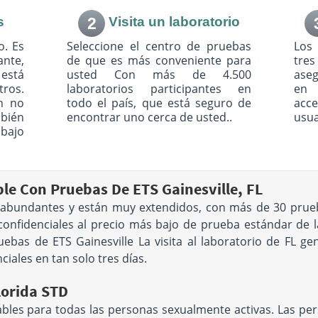
s
2
Visita un laboratorio
o. Es
Seleccione el centro de pruebas
Los
ante,
de que es más conveniente para
tre
está
usted Con más de 4.500
ase
ros.
laboratorios participantes en
en 
n no
todo el país, que está seguro de
acc
mbién
encontrar uno cerca de usted..
usua
bajo
ible Con Pruebas De ETS Gainesville, FL
 abundantes y están muy extendidos, con más de 30 prueba
 confidenciales al precio más bajo de prueba estándar de l
uebas de ETS Gainesville La visita al laboratorio de FL 
ciales en tan solo tres días.
lorida STD
es para todas las personas sexualmente activas. Las pers