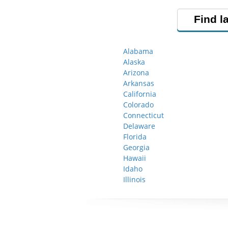
Find l
Alabama
Alaska
Arizona
Arkansas
California
Colorado
Connecticut
Delaware
Florida
Georgia
Hawaii
Idaho
Illinois