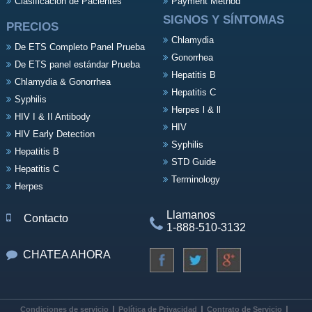
Clasificación de Pacientes
Payment Method
SIGNOS Y SÍNTOMAS
PRECIOS
Chlamydia
De ETS Completo Panel Prueba
Gonorrhea
De ETS panel estándar Prueba
Hepatitis B
Chlamydia & Gonorrhea
Hepatitis C
Syphilis
Herpes l & ll
HIV I & II Antibody
HIV
HIV Early Detection
Syphilis
Hepatitis B
STD Guide
Hepatitis C
Terminology
Herpes
Llamanos
Contacto
1-888-510-3132
CHATEA AHORA
Condiciones de servicio
Política de Privacidad
Contrato de Servicio