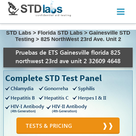
STD Labs
>
Florida STD Labs
>
Gainesville STD
Testing
>
825 NorthWest 23rd Ave. Unit 2
Pruebas de ETS Gainesville florida 825
northwest 23rd ave unit 2 32609 4648
Complete STD Test Panel
Chlamydia
Gonorreha
Syphilis
Hepatitis B
Hepatitis C
Herpes I & II
HIV-I Antibody
HIV-II Antibody
(4th Generation)
(4th Generation)
TESTS & PRICING