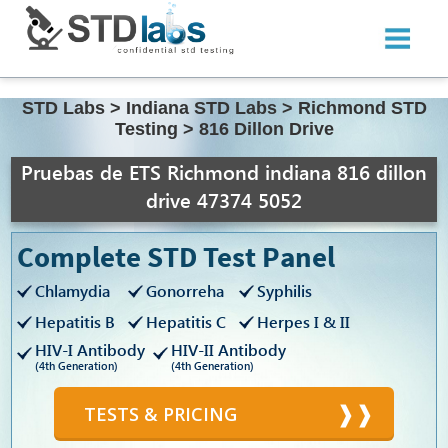
STD Labs
>
Indiana STD Labs
>
Richmond STD
Testing
>
816 Dillon Drive
Pruebas de ETS Richmond indiana 816 dillon
drive 47374 5052
Complete STD Test Panel
Chlamydia
Gonorreha
Syphilis
Hepatitis B
Hepatitis C
Herpes I & II
HIV-I Antibody
HIV-II Antibody
(4th Generation)
(4th Generation)
TESTS & PRICING