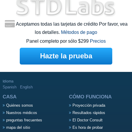
Aceptamos todas las tarjetas de crédito Por favor, vea
los detalles.
Métodos de pago
Panel completo por sólo $299
Precios
Hazte la prueba
Idioma
Spanish
English
CASA
CÓMO FUNCIONA
Quiénes somos
Proyección privada
Nuestros médicos
Resultados rápidos
preguntas frecuentes
El Doctor Consult
mapa del sitio
Es hora de probar