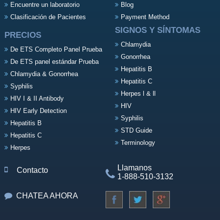
Encuentre un laboratorio
Blog
Clasificación de Pacientes
Payment Method
SIGNOS Y SÍNTOMAS
PRECIOS
Chlamydia
De ETS Completo Panel Prueba
Gonorrhea
De ETS panel estándar Prueba
Hepatitis B
Chlamydia & Gonorrhea
Hepatitis C
Syphilis
Herpes l & ll
HIV I & II Antibody
HIV
HIV Early Detection
Syphilis
Hepatitis B
STD Guide
Hepatitis C
Terminology
Herpes
Llamanos
Contacto
1-888-510-3132
CHATEA AHORA