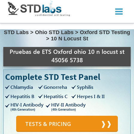
STD Labs
>
Ohio STD Labs
>
Oxford STD Testing
>
10 N Locust St
Pruebas de ETS Oxford ohio 10 n locust st
45056 5738
Complete STD Test Panel
Chlamydia
Gonorreha
Syphilis
Hepatitis B
Hepatitis C
Herpes I & II
HIV-I Antibody
HIV-II Antibody
(4th Generation)
(4th Generation)
TESTS & PRICING