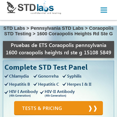
STD Labs
>
Pennsylvania STD Labs
>
Coraopolis
STD Testing
>
1600 Coraopolis Heights Rd Ste G
Pruebas de ETS Coraopolis pennsylvania
1600 coraopolis heights rd ste g 15108 5849
Complete STD Test Panel
Chlamydia
Gonorreha
Syphilis
Hepatitis B
Hepatitis C
Herpes I & II
HIV-I Antibody
HIV-II Antibody
(4th Generation)
(4th Generation)
TESTS & PRICING