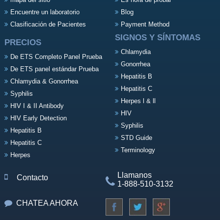
Encuentre un laboratorio
Blog
Clasificación de Pacientes
Payment Method
SIGNOS Y SÍNTOMAS
PRECIOS
Chlamydia
De ETS Completo Panel Prueba
Gonorrhea
De ETS panel estándar Prueba
Hepatitis B
Chlamydia & Gonorrhea
Hepatitis C
Syphilis
Herpes l & ll
HIV I & II Antibody
HIV
HIV Early Detection
Syphilis
Hepatitis B
STD Guide
Hepatitis C
Terminology
Herpes
Llamanos
Contacto
1-888-510-3132
CHATEA AHORA