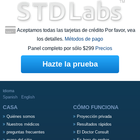
Aceptamos todas las tarjetas de crédito Por favor, vea
los detalles.
Métodos de pago
Panel completo por sólo $299
Precios
Hazte la prueba
Idioma
Spanish
English
CASA
CÓMO FUNCIONA
Quiénes somos
Proyección privada
Nuestros médicos
Resultados rápidos
preguntas frecuentes
El Doctor Consult
mapa del sitio
Es hora de probar