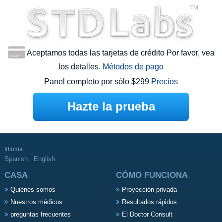
Aceptamos todas las tarjetas de crédito Por favor, vea
los detalles.
Métodos de pago
Panel completo por sólo $299
Precios
Hazte la prueba
Idioma
Spanish
English
CASA
CÓMO FUNCIONA
Quiénes somos
Proyección privada
Nuestros médicos
Resultados rápidos
preguntas frecuentes
El Doctor Consult