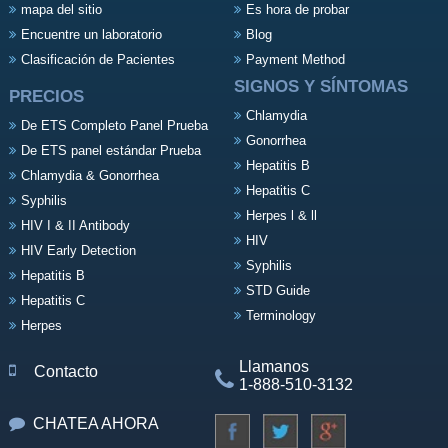
mapa del sitio
Es hora de probar
Encuentre un laboratorio
Blog
Clasificación de Pacientes
Payment Method
SIGNOS Y SÍNTOMAS
PRECIOS
Chlamydia
De ETS Completo Panel Prueba
Gonorrhea
De ETS panel estándar Prueba
Hepatitis B
Chlamydia & Gonorrhea
Hepatitis C
Syphilis
Herpes l & ll
HIV I & II Antibody
HIV
HIV Early Detection
Syphilis
Hepatitis B
STD Guide
Hepatitis C
Terminology
Herpes
Llamanos
Contacto
1-888-510-3132
CHATEA AHORA