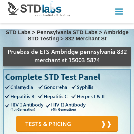
STD Labs
>
Pennsylvania STD Labs
>
Ambridge
STD Testing
>
832 Merchant St
Pruebas de ETS Ambridge pennsylvania 832
merchant st 15003 5874
Complete STD Test Panel
Chlamydia
Gonorreha
Syphilis
Hepatitis B
Hepatitis C
Herpes I & II
HIV-I Antibody
HIV-II Antibody
(4th Generation)
(4th Generation)
TESTS & PRICING