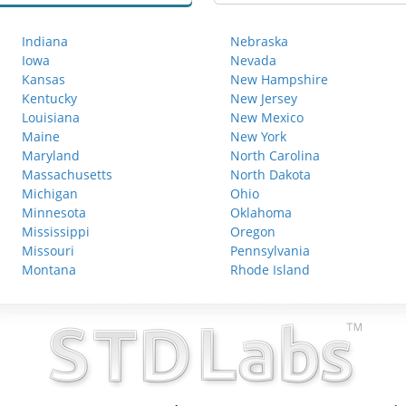
Indiana
Nebraska
Iowa
Nevada
Kansas
New Hampshire
Kentucky
New Jersey
Louisiana
New Mexico
Maine
New York
Maryland
North Carolina
Massachusetts
North Dakota
Michigan
Ohio
Minnesota
Oklahoma
Mississippi
Oregon
Missouri
Pennsylvania
Montana
Rhode Island