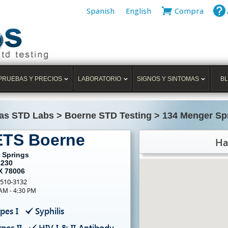
Spanish
English
Compra
PRUEBAS Y PRECIOS
LABORATORIO
SIGNOS Y SINTOMAS
B
as STD Labs
>
Boerne STD Testing
>
134 Menger Spr
ETS Boerne
Ha
 Springs
1230
X 78006
-510-3132
 AM - 4:30 PM
pes I
Syphilis
pes II
HIV I & II Antibody