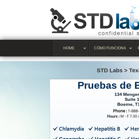
HOME
CÓMO FUNCIONA
STD Labs
>
Tex
Pruebas de 
134 Menger
Suite 
Boerne, T
Phone :
1-888
Hours :
M - F 7:30
Chlamydia
Hepatitis B
Her
Gonorreha
Hepatitis C
Her