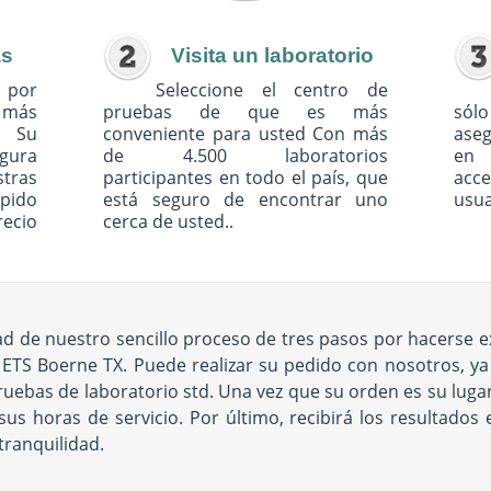
as
Visita un laboratorio
 por
Seleccione el centro de
o más
pruebas de que es más
sólo
. Su
conveniente para usted Con más
ase
egura
de 4.500 laboratorios
en 
tras
participantes en todo el país, que
acc
pido
está seguro de encontrar uno
usua
recio
cerca de usted..
dad de nuestro sencillo proceso de tres pasos por hacers
ETS Boerne TX. Puede realizar su pedido con nosotros, ya
ruebas de laboratorio std. Una vez que su orden es su lugar,
 horas de servicio. Por último, recibirá los resultados e
tranquilidad.