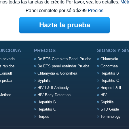
s todas las tarjetas de crédito Por favor, vea los detalles.
Mét
Panel completo por sólo $299
Precios
Hazte la prueba
UNCIONA
PRECIOS
SIGNOS Y S
n privada
De ETS Completo Panel Prueba
Chlamydia
s rápidos
De ETS panel estándar Prueba
Gonorrhea
Consult
Chlamydia & Gonorrhea
Hepatitis B
e probar
Syphilis
Hepatitis C
HIV I & II Antibody
Herpes l & ll
Method
HIV Early Detection
HIV
Hepatitis B
Syphilis
Hepatitis C
STD Guide
Herpes
Terminology