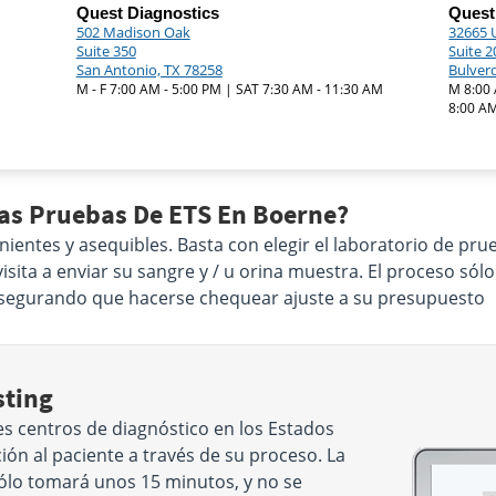
Quest Diagnostics
Quest
502 Madison Oak
32665 
Suite 350
Suite 2
San Antonio, TX 78258
Bulver
M - F 7:00 AM - 5:00 PM | SAT 7:30 AM - 11:30 AM
M 8:00 
8:00 AM
Las Pruebas De ETS En Boerne?
nientes y asequibles. Basta con elegir el laboratorio de p
sita a enviar su sangre y / u orina muestra. El proceso sól
Asegurando que hacerse chequear ajuste a su presupuesto
sting
s centros de diagnóstico en los Estados
ón al paciente a través de su proceso. La
sólo tomará unos 15 minutos, y no se