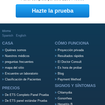
Hazte la prueba
Idioma
Spanish
English
CASA
CÓMO FUNCIONA
Quiénes somos
Proyección privada
Nuestros médicos
Resultados rápidos
preguntas frecuentes
El Doctor Consult
mapa del sitio
Es hora de probar
Encuentre un laboratorio
Blog
Clasificación de Pacientes
Payment Method
SIGNOS Y SÍNTOMAS
PRECIOS
Chlamydia
De ETS Completo Panel Prueba
Gonorrhea
De ETS panel estándar Prueba
Hepatitis B