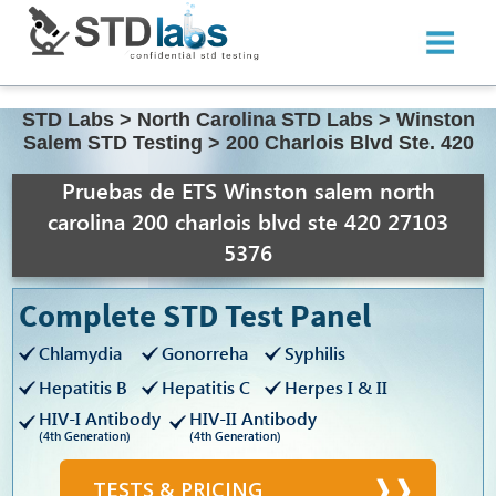
STD Labs
>
North Carolina STD Labs
>
Winston
Salem STD Testing
>
200 Charlois Blvd Ste. 420
Pruebas de ETS Winston salem north
carolina 200 charlois blvd ste 420 27103
5376
Complete STD Test Panel
Chlamydia
Gonorreha
Syphilis
Hepatitis B
Hepatitis C
Herpes I & II
HIV-I Antibody
HIV-II Antibody
(4th Generation)
(4th Generation)
TESTS & PRICING