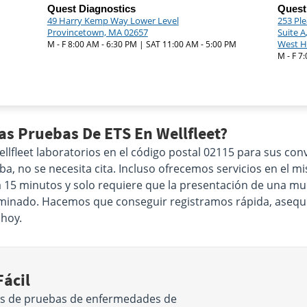
Quest Diagnostics
Quest
49 Harry Kemp Way Lower Level
253 Pl
Provincetown, MA 02657
Suite A
West H
M - F 8:00 AM - 6:30 PM | SAT 11:00 AM - 5:00 PM
M - F 7
as Pruebas De ETS En Wellfleet?
fleet laboratorios en el código postal 02115 para sus con
a, no se necesita cita. Incluso ofrecemos servicios en el mi
á 15 minutos y solo requiere que la presentación de una mue
xaminado. Hacemos que conseguir registramos rápida, asequib
hoy.
ácil
os de pruebas de enfermedades de