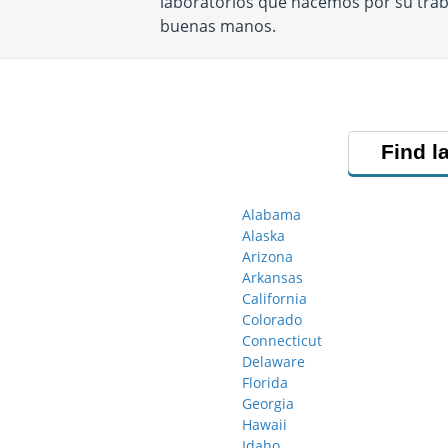
laboratorios que hacemos por su trab
buenas manos.
Find l
Alabama
Alaska
Arizona
Arkansas
California
Colorado
Connecticut
Delaware
Florida
Georgia
Hawaii
Idaho