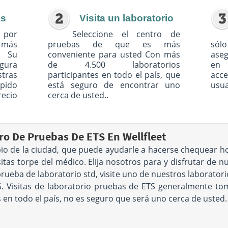
as
Visita un laboratorio
 por
Seleccione el centro de
o más
pruebas de que es más
sólo
. Su
conveniente para usted Con más
ase
egura
de 4.500 laboratorios
en 
tras
participantes en todo el país, que
acc
pido
está seguro de encontrar uno
usua
recio
cerca de usted..
 De Pruebas De ETS En Wellfleet
rbio de la ciudad, que puede ayudarle a hacerse chequear 
isitas torpe del médico. Elija nosotros para y disfrutar de n
prueba de laboratorio std, visite uno de nuestros laborator
. Visitas de laboratorio pruebas de ETS generalmente tom
en todo el país, no es seguro que será uno cerca de usted.