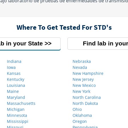
ajo laboratorio de pruebas de enfermedades de transmisió
Where To Get Tested For STD's
ab in your State
Find lab in your
Indiana
Nebraska
Iowa
Nevada
Kansas
New Hampshire
Kentucky
New Jersey
Louisiana
New Mexico
Maine
New York
Maryland
North Carolina
Massachusetts
North Dakota
Michigan
Ohio
Minnesota
Oklahoma
Mississippi
Oregon
Missouri
Pennsylvania