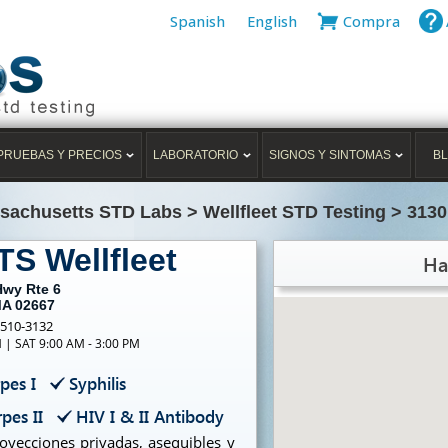
Spanish
English
Compra
PRUEBAS Y PRECIOS
LABORATORIO
SIGNOS Y SINTOMAS
B
sachusetts STD Labs
>
Wellfleet STD Testing
>
3130
TS Wellfleet
Ha
Hwy Rte 6
MA 02667
-510-3132
M | SAT 9:00 AM - 3:00 PM
pes I
Syphilis
pes II
HIV I & II Antibody
yecciones privadas, asequibles y