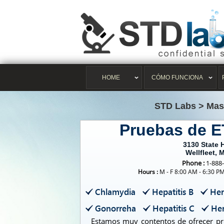
HOME
CÓMO FUNCIONA
STD Labs
>
Mas
Pruebas de E
3130 State 
Wellfleet, 
Phone :
1-888
Hours :
M - F 8:00 AM - 6:30 P
Chlamydia
Hepatitis B
Her
Gonorreha
Hepatitis C
Her
Estamos muy contentos de ofrecer pro