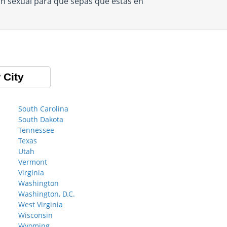
n sexual para que sepas que estás en
 City
South Carolina
South Dakota
Tennessee
Texas
Utah
Vermont
Virginia
Washington
Washington, D.C.
West Virginia
Wisconsin
Wyoming