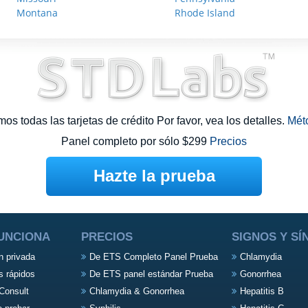
Montana
Rhode Island
s todas las tarjetas de crédito Por favor, vea los detalles.
Mét
Panel completo por sólo $299
Precios
Hazte la prueba
UNCIONA
PRECIOS
SIGNOS Y S
n privada
De ETS Completo Panel Prueba
Chlamydia
s rápidos
De ETS panel estándar Prueba
Gonorrhea
Consult
Chlamydia & Gonorrhea
Hepatitis B