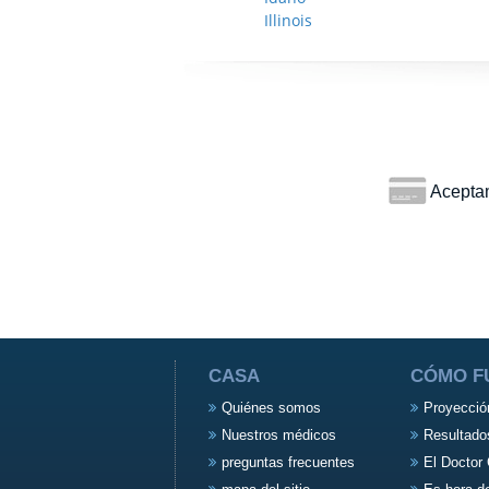
Illinois
Aceptamo
CASA
CÓMO F
Quiénes somos
Proyecció
Nuestros médicos
Resultado
preguntas frecuentes
El Doctor 