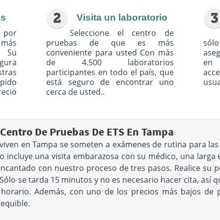
as
Visita un laboratorio
 por
Seleccione el centro de
o más
pruebas de que es más
sólo
. Su
conveniente para usted Con más
ase
egura
de 4.500 laboratorios
en 
tras
participantes en todo el país, que
acc
pido
está seguro de encontrar uno
usua
recio
cerca de usted..
 Centro De Pruebas De ETS En Tampa
viven en Tampa se someten a exámenes de rutina para las
 incluye una visita embarazosa con su médico, una larga 
 encantado con nuestro proceso de tres pasos. Realice su p
ólo se tarda 15 minutos y no es necesario hacer cita, así q
su horario. Además, con uno de los precios más bajos de 
sequible.