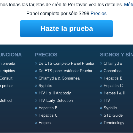
s todas las tarjetas de crédito Por favor, vea los detalles.
Mét
Panel completo por sólo $299
Precios
Hazte la prueba
UNCIONA
PRECIOS
SIGNOS Y S
n privada
De ETS Completo Panel Prueba
Chlamydia
s rápidos
De ETS panel estándar Prueba
Gonorrhea
Consult
Chlamydia & Gonorrhea
Hepatitis B
e probar
Syphilis
Hepatitis C
HIV I & II Antibody
Herpes l & ll
Method
HIV Early Detection
HIV
Hepatitis B
Syphilis
Hepatitis C
STD Guide
Herpes
Terminology