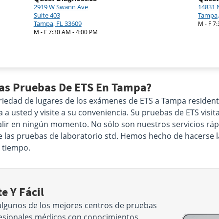
2919 W Swann Ave
14831 
Suite 403
Tampa,
Tampa, FL 33609
M - F 7
M - F 7:30 AM - 4:00 PM
Las Pruebas De ETS En Tampa?
riedad de lugares de los exámenes de ETS a Tampa residente
 usted y visite a su conveniencia. Su pruebas de ETS visita
alir en ningún momento. No sólo son nuestros servicios rápi
e las pruebas de laboratorio std. Hemos hecho de hacerse l
 tiempo.
e Y Fácil
algunos de los mejores centros de pruebas
ofesionales médicos con conocimientos