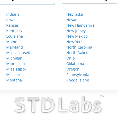
Indiana
Nebraska
Iowa
Nevada
Kansas
New Hampshire
Kentucky
New Jersey
Louisiana
New Mexico
Maine
New York
Maryland
North Carolina
Massachusetts
North Dakota
Michigan
Ohio
Minnesota
Oklahoma
Mississippi
Oregon
Missouri
Pennsylvania
Montana
Rhode Island