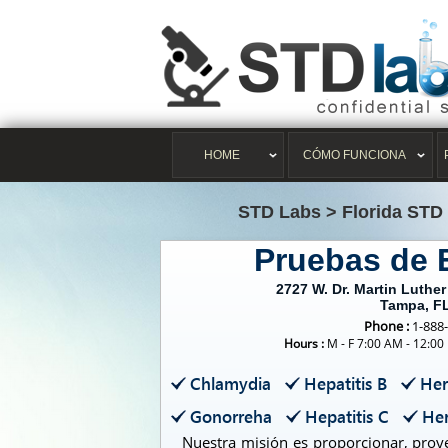
HOME
CÓMO FUNCIONA
STD Labs
>
Florida STD
Pruebas de
2727 W. Dr. Martin Luther 
Tampa, F
Phone :
1-888
Hours :
M - F 7:00 AM - 12:00
Chlamydia
Hepatitis B
Her
Gonorreha
Hepatitis C
Her
Nuestra misión es proporcionar, proye