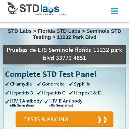
STD Labs
>
Florida STD Labs
>
Seminole STD
Testing
>
11232 Park Blvd
Pruebas de ETS Seminole florida 11232 park
blvd 33772 4851
Complete STD Test Panel
Chlamydia
Gonorreha
Syphilis
Hepatitis B
Hepatitis C
Herpes I & II
HIV-I Antibody
HIV-II Antibody
(4th Generation)
(4th Generation)
TESTS & PRICING