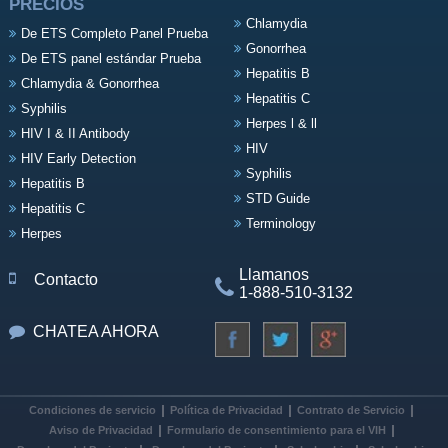
PRECIOS
Chlamydia
De ETS Completo Panel Prueba
Gonorrhea
De ETS panel estándar Prueba
Hepatitis B
Chlamydia & Gonorrhea
Hepatitis C
Syphilis
Herpes l & ll
HIV I & II Antibody
HIV
HIV Early Detection
Syphilis
Hepatitis B
STD Guide
Hepatitis C
Terminology
Herpes
Llamanos
Contacto
1-888-510-3132
CHATEA AHORA
Condiciones de servicio
Política de Privacidad
Contrato de Servicio
Aviso de Privacidad
Formulario de consentimiento para el VIH