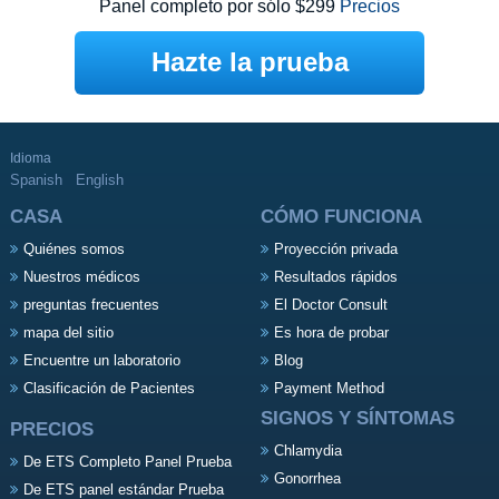
Panel completo por sólo $299
Precios
Hazte la prueba
Idioma
Spanish
English
CASA
CÓMO FUNCIONA
Quiénes somos
Proyección privada
Nuestros médicos
Resultados rápidos
preguntas frecuentes
El Doctor Consult
mapa del sitio
Es hora de probar
Encuentre un laboratorio
Blog
Clasificación de Pacientes
Payment Method
SIGNOS Y SÍNTOMAS
PRECIOS
Chlamydia
De ETS Completo Panel Prueba
Gonorrhea
De ETS panel estándar Prueba