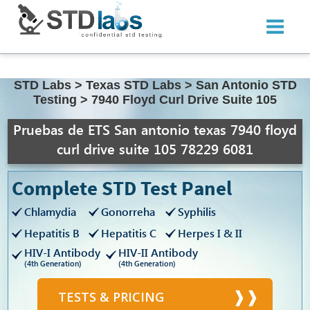
STD Labs
>
Texas STD Labs
>
San Antonio STD
Testing
>
7940 Floyd Curl Drive Suite 105
Pruebas de ETS San antonio texas 7940 floyd
curl drive suite 105 78229 6081
Complete STD Test Panel
Chlamydia
Gonorreha
Syphilis
Hepatitis B
Hepatitis C
Herpes I & II
HIV-I Antibody
HIV-II Antibody
(4th Generation)
(4th Generation)
TESTS & PRICING