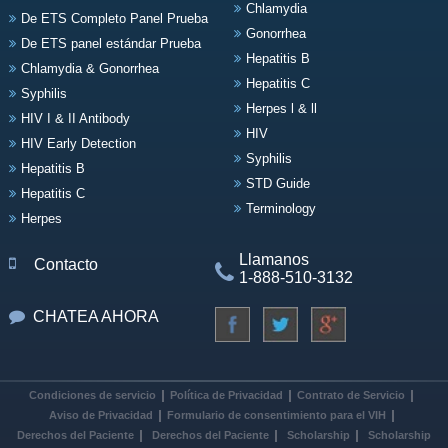
Chlamydia
De ETS Completo Panel Prueba
Gonorrhea
De ETS panel estándar Prueba
Hepatitis B
Chlamydia & Gonorrhea
Hepatitis C
Syphilis
Herpes l & ll
HIV I & II Antibody
HIV
HIV Early Detection
Syphilis
Hepatitis B
STD Guide
Hepatitis C
Terminology
Herpes
Llamanos
Contacto
1-888-510-3132
CHATEA AHORA
Condiciones de servicio
Política de Privacidad
Contrato de Servicio
Aviso de Privacidad
Formulario de consentimiento para el VIH
Derechos del Paciente
Derechos del Paciente
Scholarship
Scholarship