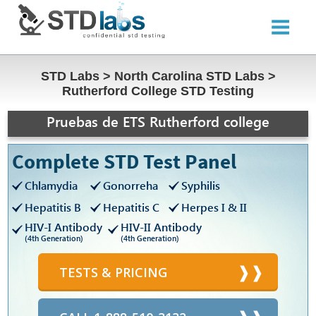
STD Labs
>
North Carolina STD Labs
>
Rutherford College STD Testing
Pruebas de ETS Rutherford college
Complete STD Test Panel
Chlamydia
Gonorreha
Syphilis
Hepatitis B
Hepatitis C
Herpes I & II
HIV-I Antibody
HIV-II Antibody
(4th Generation)
(4th Generation)
TESTS & PRICING