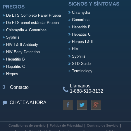
SIGNOS Y SÍNTOMAS
PRECIOS
Chlamydia
De ETS Completo Panel Prueba
Gonorrhea
De ETS panel estándar Prueba
Hepatitis B
Chlamydia & Gonorrhea
Hepatitis C
Syphilis
Herpes l & ll
HIV I & II Antibody
HIV
HIV Early Detection
Syphilis
Hepatitis B
STD Guide
Hepatitis C
Terminology
Herpes
Llamanos
Contacto
1-888-510-3132
CHATEA AHORA
Condiciones de servicio
Política de Privacidad
Contrato de Servicio