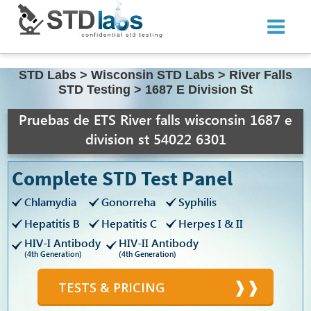
STD Labs
>
Wisconsin STD Labs
>
River Falls
STD Testing
>
1687 E Division St
Pruebas de ETS River falls wisconsin 1687 e
division st 54022 6301
Complete STD Test Panel
Chlamydia
Gonorreha
Syphilis
Hepatitis B
Hepatitis C
Herpes I & II
HIV-I Antibody
HIV-II Antibody
(4th Generation)
(4th Generation)
TESTS & PRICING