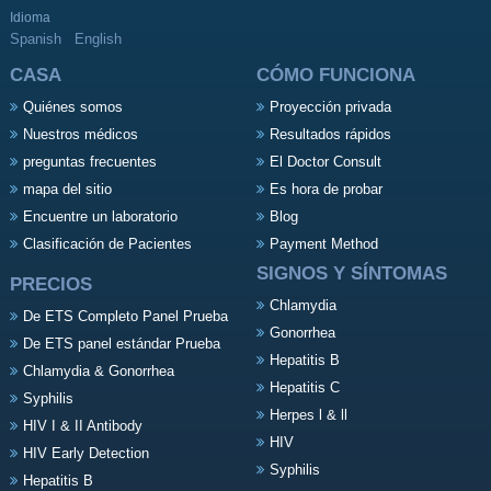
Idioma
Spanish
English
CASA
CÓMO FUNCIONA
Quiénes somos
Proyección privada
Nuestros médicos
Resultados rápidos
preguntas frecuentes
El Doctor Consult
mapa del sitio
Es hora de probar
Encuentre un laboratorio
Blog
Clasificación de Pacientes
Payment Method
SIGNOS Y SÍNTOMAS
PRECIOS
Chlamydia
De ETS Completo Panel Prueba
Gonorrhea
De ETS panel estándar Prueba
Hepatitis B
Chlamydia & Gonorrhea
Hepatitis C
Syphilis
Herpes l & ll
HIV I & II Antibody
HIV
HIV Early Detection
Syphilis
Hepatitis B