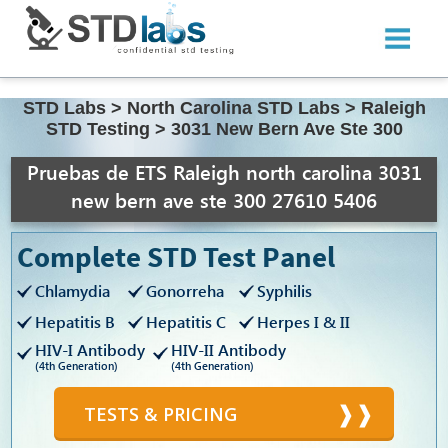
STD Labs
>
North Carolina STD Labs
>
Raleigh
STD Testing
>
3031 New Bern Ave Ste 300
Pruebas de ETS Raleigh north carolina 3031
new bern ave ste 300 27610 5406
Complete STD Test Panel
Chlamydia
Gonorreha
Syphilis
Hepatitis B
Hepatitis C
Herpes I & II
HIV-I Antibody
HIV-II Antibody
(4th Generation)
(4th Generation)
TESTS & PRICING