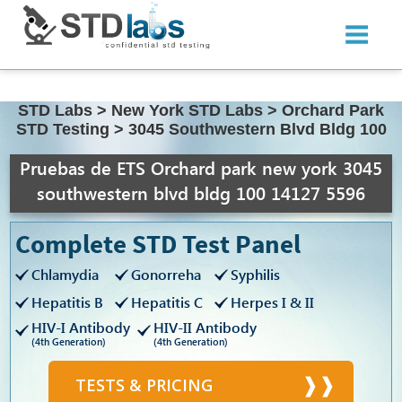
STD Labs
>
New York STD Labs
>
Orchard Park
STD Testing
>
3045 Southwestern Blvd Bldg 100
Pruebas de ETS Orchard park new york 3045
southwestern blvd bldg 100 14127 5596
Complete STD Test Panel
Chlamydia
Gonorreha
Syphilis
Hepatitis B
Hepatitis C
Herpes I & II
HIV-I Antibody
HIV-II Antibody
(4th Generation)
(4th Generation)
TESTS & PRICING