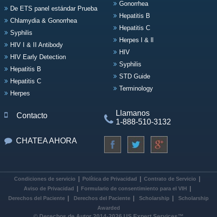
Gonorrhea
De ETS panel estándar Prueba
Hepatitis B
Chlamydia & Gonorrhea
Hepatitis C
Syphilis
Herpes l & ll
HIV I & II Antibody
HIV
HIV Early Detection
Syphilis
Hepatitis B
STD Guide
Hepatitis C
Terminology
Herpes
Llamanos
Contacto
1-888-510-3132
CHATEA AHORA
Condiciones de servicio
Política de Privacidad
Contrato de Servicio
Aviso de Privacidad
Formulario de consentimiento para el VIH
Derechos del Paciente
Derechos del Paciente
Scholarship
Scholarship
Awarded
© Derechos de Autor 2014-2026 US Expert Services™