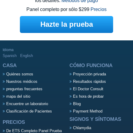
los detalles.
Métodos de pago
Panel completo por sólo $299
Precios
Hazte la prueba
Idioma
Spanish
English
CASA
CÓMO FUNCIONA
Quiénes somos
Proyección privada
Nuestros médicos
Resultados rápidos
preguntas frecuentes
El Doctor Consult
mapa del sitio
Es hora de probar
Encuentre un laboratorio
Blog
Clasificación de Pacientes
Payment Method
SIGNOS Y SÍNTOMAS
PRECIOS
Chlamydia
De ETS Completo Panel Prueba